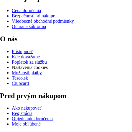
Cena doručenia
Bezpečnosť pri nákupe
Všeobecné obchodné podmienky
Ochrana súkromia
O nás
Prístupnosť
Kde dovážame
Poplatok za službu
Nastavenia cookies
Možnosti platby
Tesco.sk
Clubcard
Pred prvým nákupom
Ako nakupovať
Registrácia
Objednanie doručenia
Moje obľúbené