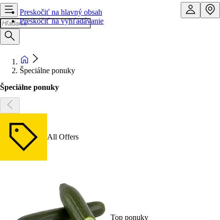
Preskočiť na hlavný obsah
Preskočiť na vyhľadávanie
Špeciálne ponuky
Špeciálne ponuky
All Offers
Top ponuky