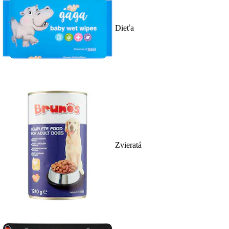
Dieťa
Zvieratá