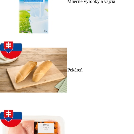
Mliečne výrobky a vajcia
Pekáreň