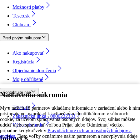
Možnosti platby
Tesco.sk
Clubcard
Pred prvým nákupom
Ako nakupovať
Registrácia
Objednanie doručenia
Moje obľúbené
Kontaktujte nás
Nastavenia súkromia
Tesco.sk
My a našich 18 partnerov ukladáme informácie v zariadení alebo k nim
pristupujeme, napríklad k jedinečným identifikátorom v súboroch
Zákaznícka linka - 0800222333
cookie, za účelom spracúvania osobných údajov. Svoj súhlas môžete
udeliť alebo spravovať voľbou Prijať alebo Odmietnuť všetko,
Výber obchodu
prípadne kedykoľvek v
Pravidlách pre ochranu osobných údajov a
cookies.
Tieto voľby oznámime našim partnerom a neovplyvnia údaje
followUs