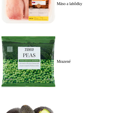
Mäso a lahôdky
Mrazené