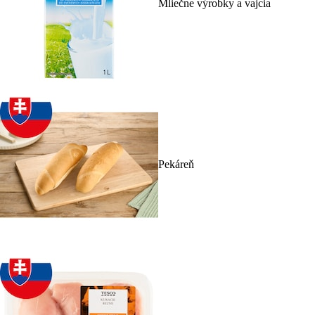
Mliečne výrobky a vajcia
Pekáreň