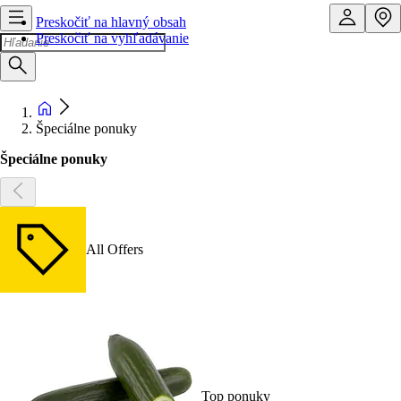
Preskočiť na hlavný obsah
Preskočiť na vyhľadávanie
Špeciálne ponuky
Špeciálne ponuky
All Offers
Top ponuky