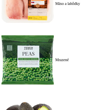
Mäso a lahôdky
Mrazené