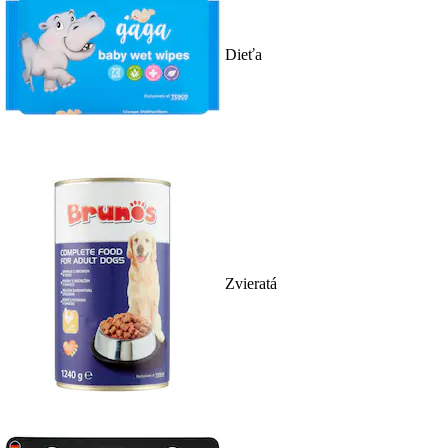
Dieťa
Zvieratá