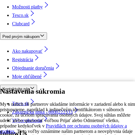
Možnosti platby
Tesco.sk
Clubcard
Pred prvým nákupom
Ako nakupovať
Registrácia
Objednanie doručenia
Moje obľúbené
Kontaktujte nás
Nastavenia súkromia
Tesco.sk
My a našich 18 partnerov ukladáme informácie v zariadení alebo k nim
pristupujeme, napríklad k jedinečným identifikátorom v súboroch
Zákaznícka linka - 0800222333
cookie, za účelom spracúvania osobných údajov. Svoj súhlas môžete
udeliť alebo spravovať voľbou Prijať alebo Odmietnuť všetko,
Výber obchodu
prípadne kedykoľvek v
Pravidlách pre ochranu osobných údajov a
cookies.
Tieto voľby oznámime našim partnerom a neovplyvnia údaje
followUs