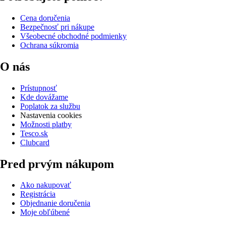
Cena doručenia
Bezpečnosť pri nákupe
Všeobecné obchodné podmienky
Ochrana súkromia
O nás
Prístupnosť
Kde dovážame
Poplatok za službu
Nastavenia cookies
Možnosti platby
Tesco.sk
Clubcard
Pred prvým nákupom
Ako nakupovať
Registrácia
Objednanie doručenia
Moje obľúbené