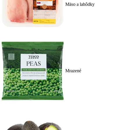
Mäso a lahôdky
Mrazené