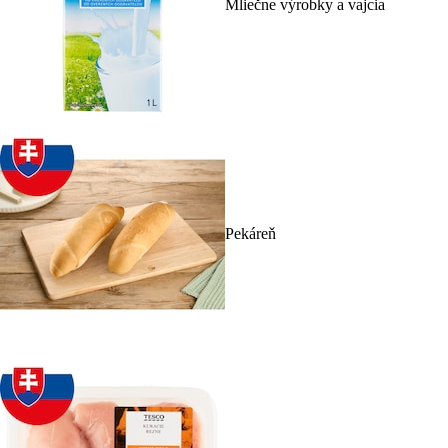
Mliečne výrobky a vajcia
Pekáreň