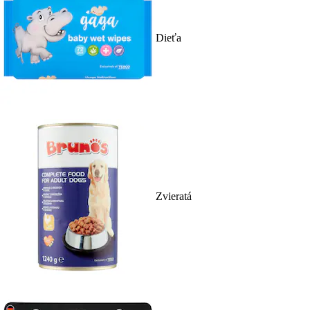
Dieťa
Zvieratá