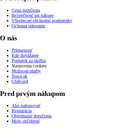
Cena doručenia
Bezpečnosť pri nákupe
Všeobecné obchodné podmienky
Ochrana súkromia
O nás
Prístupnosť
Kde dovážame
Poplatok za službu
Nastavenia cookies
Možnosti platby
Tesco.sk
Clubcard
Pred prvým nákupom
Ako nakupovať
Registrácia
Objednanie doručenia
Moje obľúbené