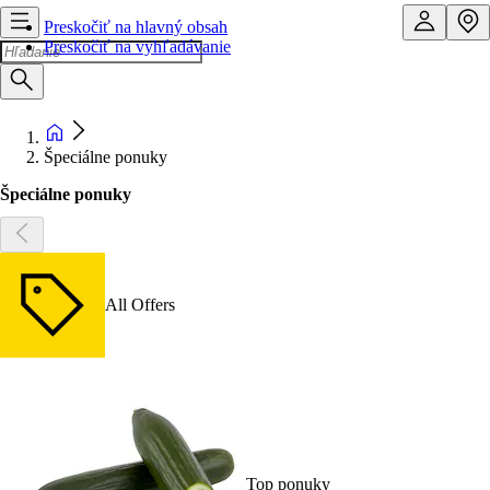
Preskočiť na hlavný obsah
Preskočiť na vyhľadávanie
Špeciálne ponuky
Špeciálne ponuky
All Offers
Top ponuky