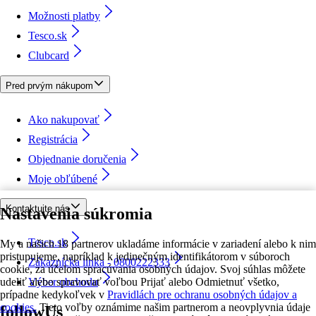
Možnosti platby
Tesco.sk
Clubcard
Pred prvým nákupom
Ako nakupovať
Registrácia
Objednanie doručenia
Moje obľúbené
Kontaktujte nás
Nastavenia súkromia
Tesco.sk
My a našich 18 partnerov ukladáme informácie v zariadení alebo k nim
pristupujeme, napríklad k jedinečným identifikátorom v súboroch
Zákaznícka linka - 0800222333
cookie, za účelom spracúvania osobných údajov. Svoj súhlas môžete
udeliť alebo spravovať voľbou Prijať alebo Odmietnuť všetko,
Výber obchodu
prípadne kedykoľvek v
Pravidlách pre ochranu osobných údajov a
cookies.
Tieto voľby oznámime našim partnerom a neovplyvnia údaje
followUs