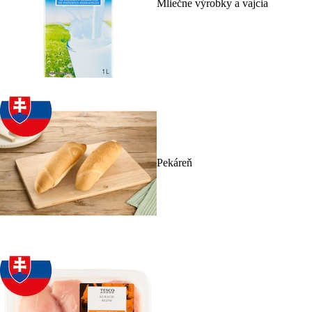
Mliečne výrobky a vajcia
Pekáreň