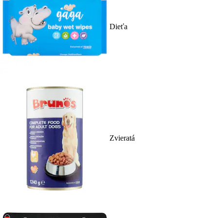
Dieťa
Zvieratá