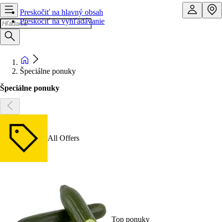
Preskočiť na hlavný obsah
Preskočiť na vyhľadávanie
Špeciálne ponuky
Špeciálne ponuky
All Offers
Top ponuky