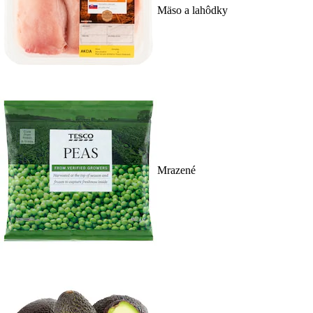
Mäso a lahôdky
Mrazené