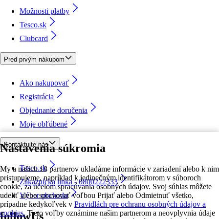
Možnosti platby
Tesco.sk
Clubcard
Pred prvým nákupom
Ako nakupovať
Registrácia
Objednanie doručenia
Moje obľúbené
Kontaktujte nás
Nastavenia súkromia
Tesco.sk
My a našich 18 partnerov ukladáme informácie v zariadení alebo k nim
pristupujeme, napríklad k jedinečným identifikátorom v súboroch
Zákaznícka linka - 0800222333
cookie, za účelom spracúvania osobných údajov. Svoj súhlas môžete
udeliť alebo spravovať voľbou Prijať alebo Odmietnuť všetko,
Výber obchodu
prípadne kedykoľvek v
Pravidlách pre ochranu osobných údajov a
cookies.
Tieto voľby oznámime našim partnerom a neovplyvnia údaje
followUs