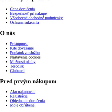
Cena doručenia
Bezpečnosť pri nákupe
Všeobecné obchodné podmienky
Ochrana súkromia
O nás
Prístupnosť
Kde dovážame
Poplatok za službu
Nastavenia cookies
Možnosti platby
Tesco.sk
Clubcard
Pred prvým nákupom
Ako nakupovať
Registrácia
Objednanie doručenia
Moje obľúbené