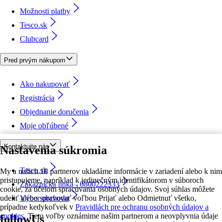
Možnosti platby
Tesco.sk
Clubcard
Pred prvým nákupom
Ako nakupovať
Registrácia
Objednanie doručenia
Moje obľúbené
Kontaktujte nás
Nastavenia súkromia
Tesco.sk
My a našich 18 partnerov ukladáme informácie v zariadení alebo k nim
pristupujeme, napríklad k jedinečným identifikátorom v súboroch
Zákaznícka linka - 0800222333
cookie, za účelom spracúvania osobných údajov. Svoj súhlas môžete
udeliť alebo spravovať voľbou Prijať alebo Odmietnuť všetko,
Výber obchodu
prípadne kedykoľvek v
Pravidlách pre ochranu osobných údajov a
cookies.
Tieto voľby oznámime našim partnerom a neovplyvnia údaje
followUs