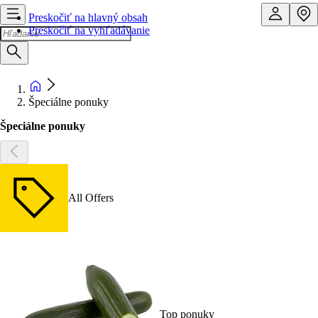
Preskočiť na hlavný obsah
Preskočiť na vyhľadávanie
Špeciálne ponuky
Špeciálne ponuky
All Offers
Top ponuky