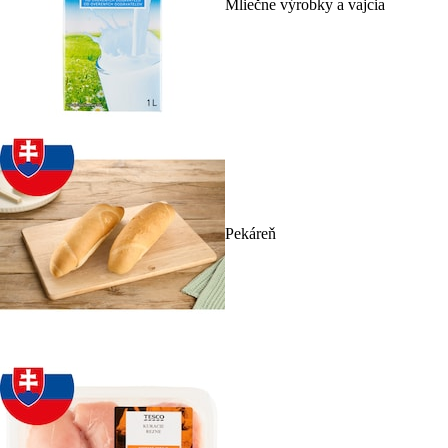
Mliečne výrobky a vajcia
Pekáreň