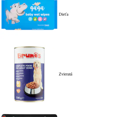
Dieťa
Zvieratá