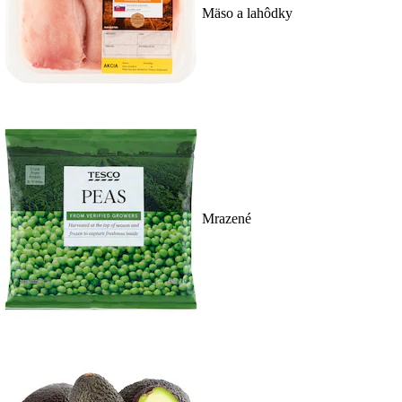
Mäso a lahôdky
Mrazené