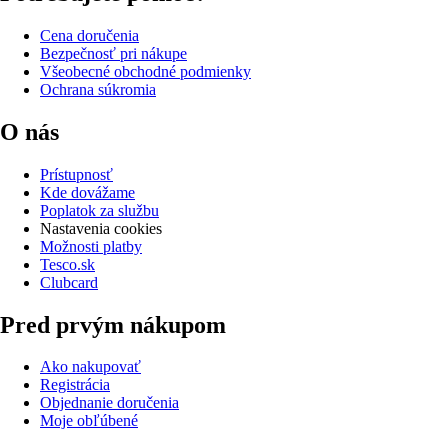
Cena doručenia
Bezpečnosť pri nákupe
Všeobecné obchodné podmienky
Ochrana súkromia
O nás
Prístupnosť
Kde dovážame
Poplatok za službu
Nastavenia cookies
Možnosti platby
Tesco.sk
Clubcard
Pred prvým nákupom
Ako nakupovať
Registrácia
Objednanie doručenia
Moje obľúbené