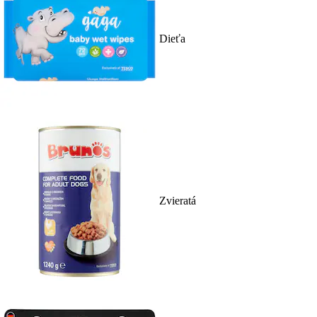
Dieťa
Zvieratá