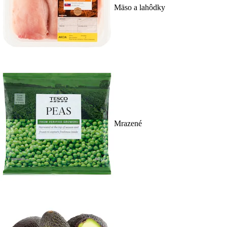
Mäso a lahôdky
Mrazené