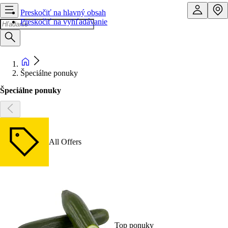
Preskočiť na hlavný obsah
Preskočiť na vyhľadávanie
Špeciálne ponuky
Špeciálne ponuky
All Offers
Top ponuky