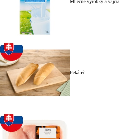
Mliečne výrobky a vajcia
Pekáreň