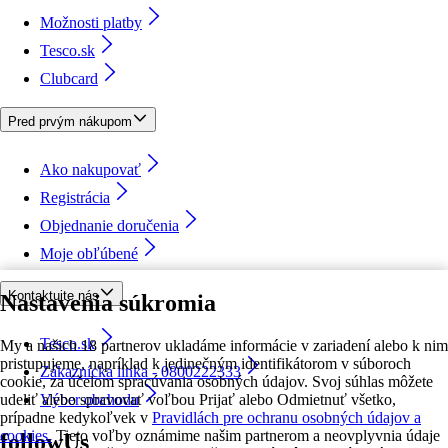
Možnosti platby
Tesco.sk
Clubcard
Pred prvým nákupom
Ako nakupovať
Registrácia
Objednanie doručenia
Moje obľúbené
Kontaktujte nás
Nastavenia súkromia
Tesco.sk
My a našich 18 partnerov ukladáme informácie v zariadení alebo k nim
pristupujeme, napríklad k jedinečným identifikátorom v súboroch
Zákaznícka linka - 0800222333
cookie, za účelom spracúvania osobných údajov. Svoj súhlas môžete
udeliť alebo spravovať voľbou Prijať alebo Odmietnuť všetko,
Výber obchodu
prípadne kedykoľvek v
Pravidlách pre ochranu osobných údajov a
cookies.
Tieto voľby oznámime našim partnerom a neovplyvnia údaje
followUs