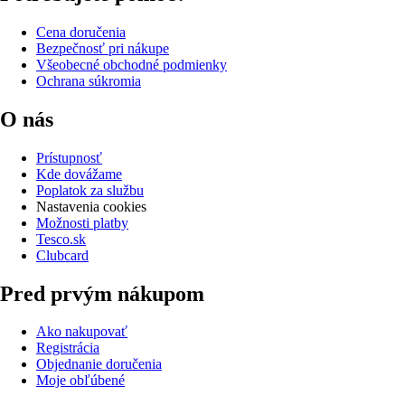
Cena doručenia
Bezpečnosť pri nákupe
Všeobecné obchodné podmienky
Ochrana súkromia
O nás
Prístupnosť
Kde dovážame
Poplatok za službu
Nastavenia cookies
Možnosti platby
Tesco.sk
Clubcard
Pred prvým nákupom
Ako nakupovať
Registrácia
Objednanie doručenia
Moje obľúbené