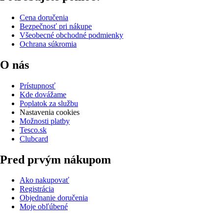
Cena doručenia
Bezpečnosť pri nákupe
Všeobecné obchodné podmienky
Ochrana súkromia
O nás
Prístupnosť
Kde dovážame
Poplatok za službu
Nastavenia cookies
Možnosti platby
Tesco.sk
Clubcard
Pred prvým nákupom
Ako nakupovať
Registrácia
Objednanie doručenia
Moje obľúbené