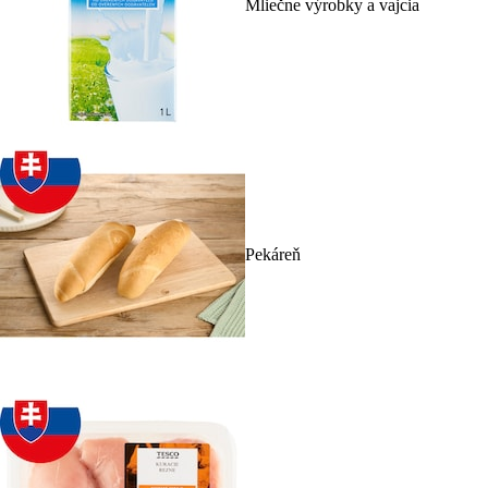
Mliečne výrobky a vajcia
Pekáreň