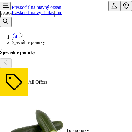
Preskočiť na hlavný obsah
Preskočiť na vyhľadávanie
Špeciálne ponuky
Špeciálne ponuky
All Offers
Top ponuky