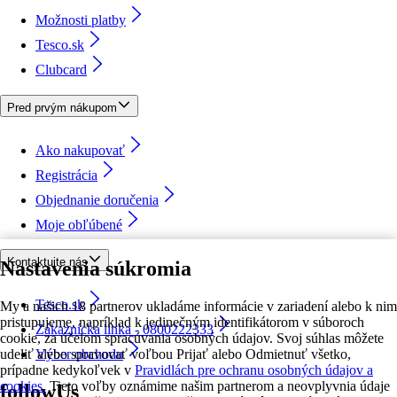
Možnosti platby
Tesco.sk
Clubcard
Pred prvým nákupom
Ako nakupovať
Registrácia
Objednanie doručenia
Moje obľúbené
Kontaktujte nás
Nastavenia súkromia
Tesco.sk
My a našich 18 partnerov ukladáme informácie v zariadení alebo k nim
pristupujeme, napríklad k jedinečným identifikátorom v súboroch
Zákaznícka linka - 0800222333
cookie, za účelom spracúvania osobných údajov. Svoj súhlas môžete
udeliť alebo spravovať voľbou Prijať alebo Odmietnuť všetko,
Výber obchodu
prípadne kedykoľvek v
Pravidlách pre ochranu osobných údajov a
cookies.
Tieto voľby oznámime našim partnerom a neovplyvnia údaje
followUs