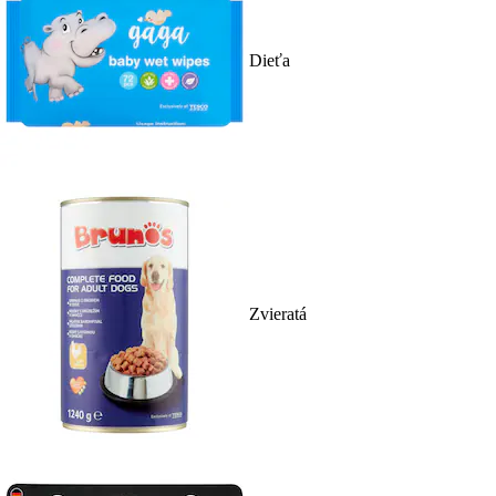
Dieťa
Zvieratá