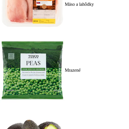
Mäso a lahôdky
Mrazené