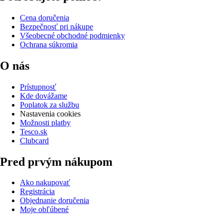
Cena doručenia
Bezpečnosť pri nákupe
Všeobecné obchodné podmienky
Ochrana súkromia
O nás
Prístupnosť
Kde dovážame
Poplatok za službu
Nastavenia cookies
Možnosti platby
Tesco.sk
Clubcard
Pred prvým nákupom
Ako nakupovať
Registrácia
Objednanie doručenia
Moje obľúbené