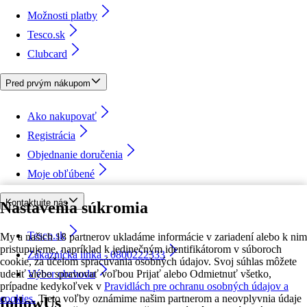
Možnosti platby
Tesco.sk
Clubcard
Pred prvým nákupom
Ako nakupovať
Registrácia
Objednanie doručenia
Moje obľúbené
Kontaktujte nás
Nastavenia súkromia
Tesco.sk
My a našich 18 partnerov ukladáme informácie v zariadení alebo k nim
pristupujeme, napríklad k jedinečným identifikátorom v súboroch
Zákaznícka linka - 0800222333
cookie, za účelom spracúvania osobných údajov. Svoj súhlas môžete
udeliť alebo spravovať voľbou Prijať alebo Odmietnuť všetko,
Výber obchodu
prípadne kedykoľvek v
Pravidlách pre ochranu osobných údajov a
cookies.
Tieto voľby oznámime našim partnerom a neovplyvnia údaje
followUs