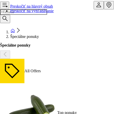
Preskočiť na hlavný obsah
Preskočiť na vyhľadávanie
Špeciálne ponuky
Špeciálne ponuky
All Offers
Top ponuky