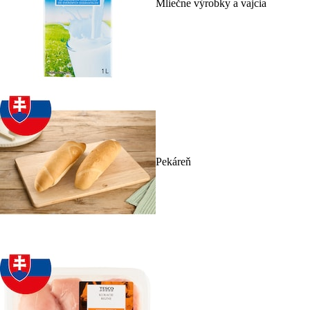
Mliečne výrobky a vajcia
Pekáreň