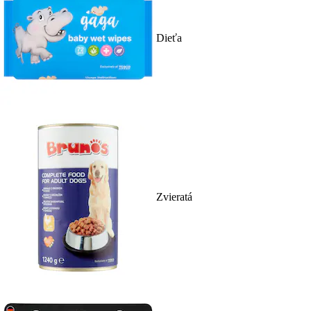
Dieťa
Zvieratá