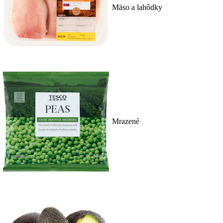
Mäso a lahôdky
Mrazené