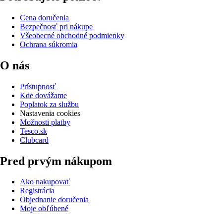
Cena doručenia
Bezpečnosť pri nákupe
Všeobecné obchodné podmienky
Ochrana súkromia
O nás
Prístupnosť
Kde dovážame
Poplatok za službu
Nastavenia cookies
Možnosti platby
Tesco.sk
Clubcard
Pred prvým nákupom
Ako nakupovať
Registrácia
Objednanie doručenia
Moje obľúbené