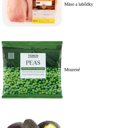
Mäso a lahôdky
Mrazené