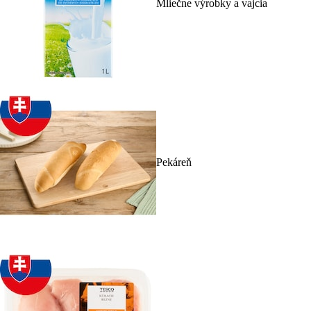
Mliečne výrobky a vajcia
Pekáreň