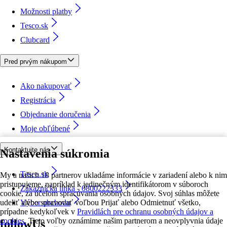
Možnosti platby
Tesco.sk
Clubcard
Pred prvým nákupom
Ako nakupovať
Registrácia
Objednanie doručenia
Moje obľúbené
Kontaktujte nás
Nastavenia súkromia
Tesco.sk
My a našich 18 partnerov ukladáme informácie v zariadení alebo k nim
pristupujeme, napríklad k jedinečným identifikátorom v súboroch
Zákaznícka linka - 0800222333
cookie, za účelom spracúvania osobných údajov. Svoj súhlas môžete
udeliť alebo spravovať voľbou Prijať alebo Odmietnuť všetko,
Výber obchodu
prípadne kedykoľvek v
Pravidlách pre ochranu osobných údajov a
cookies.
Tieto voľby oznámime našim partnerom a neovplyvnia údaje
followUs