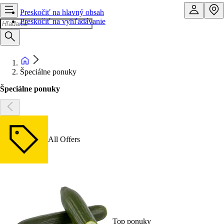
Preskočiť na hlavný obsah
Preskočiť na vyhľadávanie
Špeciálne ponuky
Špeciálne ponuky
All Offers
Top ponuky