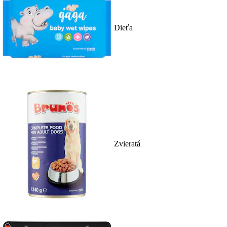
Dieťa
Zvieratá