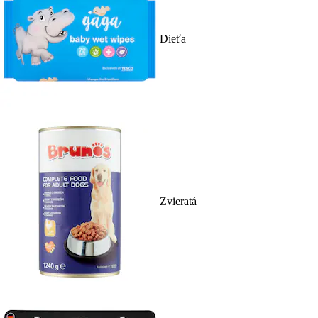
Dieťa
Zvieratá