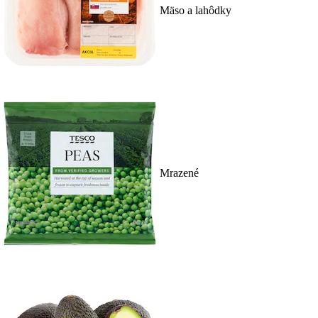
Mäso a lahôdky
Mrazené