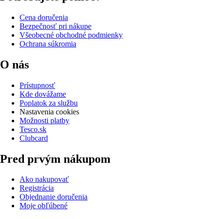
Cena doručenia
Bezpečnosť pri nákupe
Všeobecné obchodné podmienky
Ochrana súkromia
O nás
Prístupnosť
Kde dovážame
Poplatok za službu
Nastavenia cookies
Možnosti platby
Tesco.sk
Clubcard
Pred prvým nákupom
Ako nakupovať
Registrácia
Objednanie doručenia
Moje obľúbené