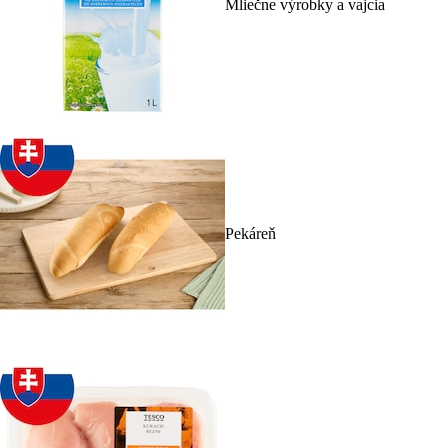
Mliečne výrobky a vajcia
Pekáreň