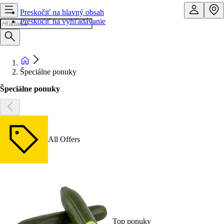
Preskočiť na hlavný obsah
Preskočiť na vyhľadávanie
Špeciálne ponuky
Špeciálne ponuky
All Offers
Top ponuky