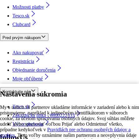
Možnosti platby
Tesco.sk
Clubcard
Pred prvým nákupom
Ako nakupovať
Registrácia
Objednanie doručenia
Moje obľúbené
Kontaktujte nás
Nastavenia súkromia
Tesco.sk
My a našich 18 partnerov ukladáme informácie v zariadení alebo k nim
pristupujeme, napríklad k jedinečným identifikátorom v súboroch
Zákaznícka linka - 0800222333
cookie, za účelom spracúvania osobných údajov. Svoj súhlas môžete
udeliť alebo spravovať voľbou Prijať alebo Odmietnuť všetko,
Výber obchodu
prípadne kedykoľvek v
Pravidlách pre ochranu osobných údajov a
cookies.
Tieto voľby oznámime našim partnerom a neovplyvnia údaje
followUs