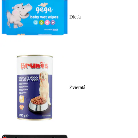
Dieťa
Zvieratá