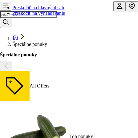
Preskočiť na hlavný obsah
Preskočiť na vyhľadávanie
Špeciálne ponuky
Špeciálne ponuky
All Offers
Top ponuky