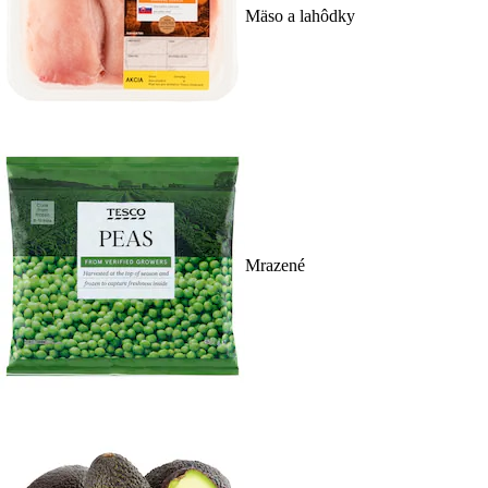
Mäso a lahôdky
Mrazené