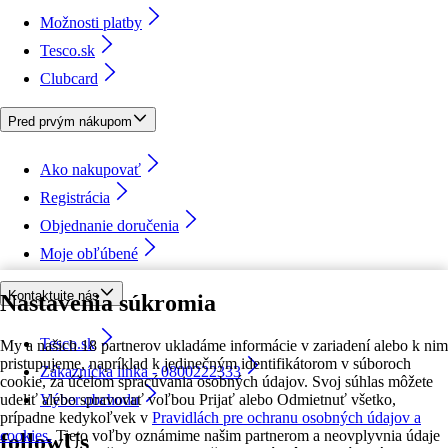
Možnosti platby
Tesco.sk
Clubcard
Pred prvým nákupom
Ako nakupovať
Registrácia
Objednanie doručenia
Moje obľúbené
Kontaktujte nás
Nastavenia súkromia
Tesco.sk
My a našich 18 partnerov ukladáme informácie v zariadení alebo k nim
pristupujeme, napríklad k jedinečným identifikátorom v súboroch
Zákaznícka linka - 0800222333
cookie, za účelom spracúvania osobných údajov. Svoj súhlas môžete
udeliť alebo spravovať voľbou Prijať alebo Odmietnuť všetko,
Výber obchodu
prípadne kedykoľvek v
Pravidlách pre ochranu osobných údajov a
cookies.
Tieto voľby oznámime našim partnerom a neovplyvnia údaje
followUs