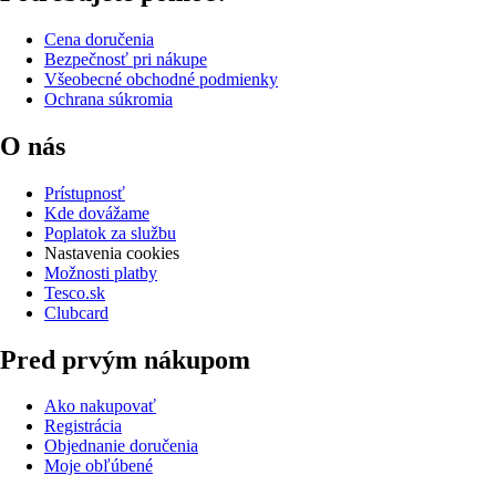
Cena doručenia
Bezpečnosť pri nákupe
Všeobecné obchodné podmienky
Ochrana súkromia
O nás
Prístupnosť
Kde dovážame
Poplatok za službu
Nastavenia cookies
Možnosti platby
Tesco.sk
Clubcard
Pred prvým nákupom
Ako nakupovať
Registrácia
Objednanie doručenia
Moje obľúbené