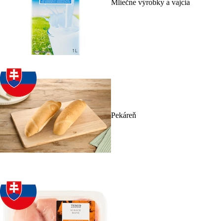
Mliečne výrobky a vajcia
Pekáreň