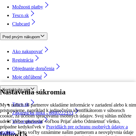
Možnosti platby
Tesco.sk
Clubcard
Pred prvým nákupom
Ako nakupovať
Registrácia
Objednanie doručenia
Moje obľúbené
Kontaktujte nás
Nastavenia súkromia
Tesco.sk
My a našich 18 partnerov ukladáme informácie v zariadení alebo k nim
pristupujeme, napríklad k jedinečným identifikátorom v súboroch
Zákaznícka linka - 0800222333
cookie, za účelom spracúvania osobných údajov. Svoj súhlas môžete
udeliť alebo spravovať voľbou Prijať alebo Odmietnuť všetko,
Výber obchodu
prípadne kedykoľvek v
Pravidlách pre ochranu osobných údajov a
cookies.
Tieto voľby oznámime našim partnerom a neovplyvnia údaje
followUs