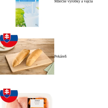
Mliečne výrobky a vajcia
Pekáreň