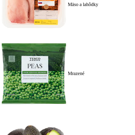
Mäso a lahôdky
Mrazené