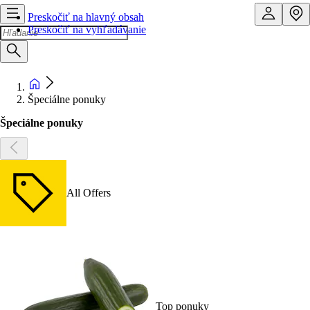
Preskočiť na hlavný obsah
Preskočiť na vyhľadávanie
Špeciálne ponuky
Špeciálne ponuky
All Offers
Top ponuky