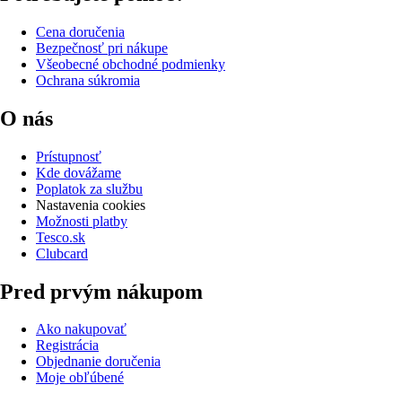
Cena doručenia
Bezpečnosť pri nákupe
Všeobecné obchodné podmienky
Ochrana súkromia
O nás
Prístupnosť
Kde dovážame
Poplatok za službu
Nastavenia cookies
Možnosti platby
Tesco.sk
Clubcard
Pred prvým nákupom
Ako nakupovať
Registrácia
Objednanie doručenia
Moje obľúbené