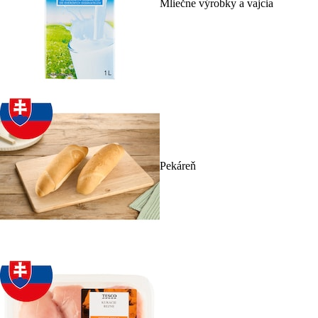
Mliečne výrobky a vajcia
Pekáreň