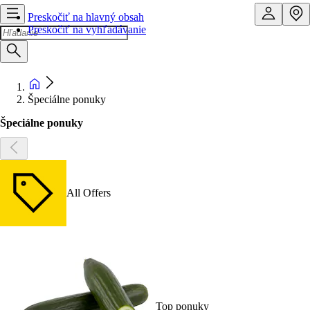
Preskočiť na hlavný obsah
Preskočiť na vyhľadávanie
Špeciálne ponuky
Špeciálne ponuky
All Offers
Top ponuky