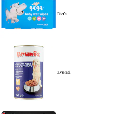
Dieťa
Zvieratá