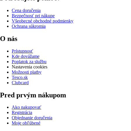
Cena doručenia
Bezpečnosť pri nákupe
Všeobecné obchodné podmienky
Ochrana súkromia
O nás
Prístupnosť
Kde dovážame
Poplatok za službu
Nastavenia cookies
Možnosti platby
Tesco.sk
Clubcard
Pred prvým nákupom
Ako nakupovať
Registrácia
Objednanie doručenia
Moje obľúbené