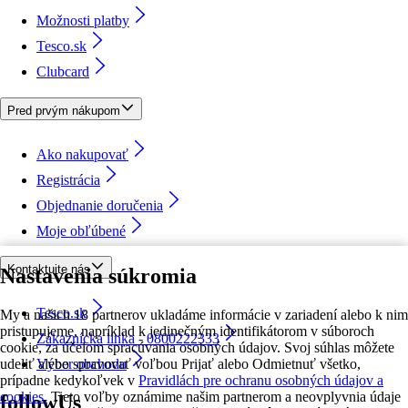
Možnosti platby
Tesco.sk
Clubcard
Pred prvým nákupom
Ako nakupovať
Registrácia
Objednanie doručenia
Moje obľúbené
Kontaktujte nás
Nastavenia súkromia
Tesco.sk
My a našich 18 partnerov ukladáme informácie v zariadení alebo k nim
pristupujeme, napríklad k jedinečným identifikátorom v súboroch
Zákaznícka linka - 0800222333
cookie, za účelom spracúvania osobných údajov. Svoj súhlas môžete
udeliť alebo spravovať voľbou Prijať alebo Odmietnuť všetko,
Výber obchodu
prípadne kedykoľvek v
Pravidlách pre ochranu osobných údajov a
cookies.
Tieto voľby oznámime našim partnerom a neovplyvnia údaje
followUs