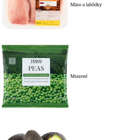
Mäso a lahôdky
Mrazené