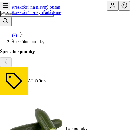
Preskočiť na hlavný obsah
Preskočiť na vyhľadávanie
Špeciálne ponuky
Špeciálne ponuky
All Offers
Top ponuky