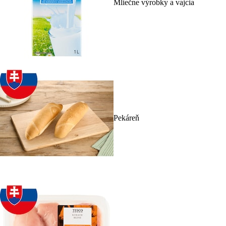
Mliečne výrobky a vajcia
Pekáreň