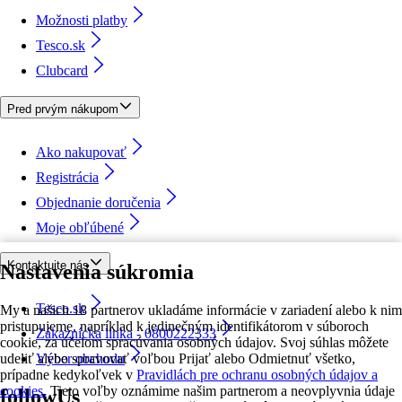
Možnosti platby
Tesco.sk
Clubcard
Pred prvým nákupom
Ako nakupovať
Registrácia
Objednanie doručenia
Moje obľúbené
Kontaktujte nás
Nastavenia súkromia
Tesco.sk
My a našich 18 partnerov ukladáme informácie v zariadení alebo k nim
pristupujeme, napríklad k jedinečným identifikátorom v súboroch
Zákaznícka linka - 0800222333
cookie, za účelom spracúvania osobných údajov. Svoj súhlas môžete
udeliť alebo spravovať voľbou Prijať alebo Odmietnuť všetko,
Výber obchodu
prípadne kedykoľvek v
Pravidlách pre ochranu osobných údajov a
cookies.
Tieto voľby oznámime našim partnerom a neovplyvnia údaje
followUs