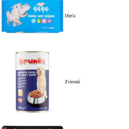
Dieťa
Zvieratá