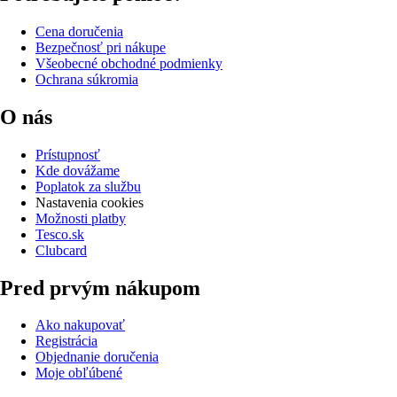
Cena doručenia
Bezpečnosť pri nákupe
Všeobecné obchodné podmienky
Ochrana súkromia
O nás
Prístupnosť
Kde dovážame
Poplatok za službu
Nastavenia cookies
Možnosti platby
Tesco.sk
Clubcard
Pred prvým nákupom
Ako nakupovať
Registrácia
Objednanie doručenia
Moje obľúbené