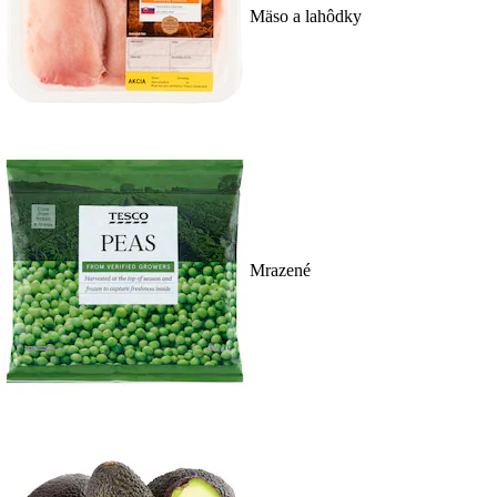
Mäso a lahôdky
Mrazené