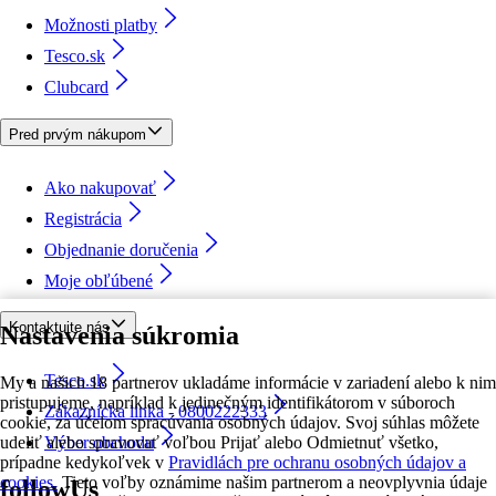
Možnosti platby
Tesco.sk
Clubcard
Pred prvým nákupom
Ako nakupovať
Registrácia
Objednanie doručenia
Moje obľúbené
Kontaktujte nás
Nastavenia súkromia
Tesco.sk
My a našich 18 partnerov ukladáme informácie v zariadení alebo k nim
pristupujeme, napríklad k jedinečným identifikátorom v súboroch
Zákaznícka linka - 0800222333
cookie, za účelom spracúvania osobných údajov. Svoj súhlas môžete
udeliť alebo spravovať voľbou Prijať alebo Odmietnuť všetko,
Výber obchodu
prípadne kedykoľvek v
Pravidlách pre ochranu osobných údajov a
cookies.
Tieto voľby oznámime našim partnerom a neovplyvnia údaje
followUs