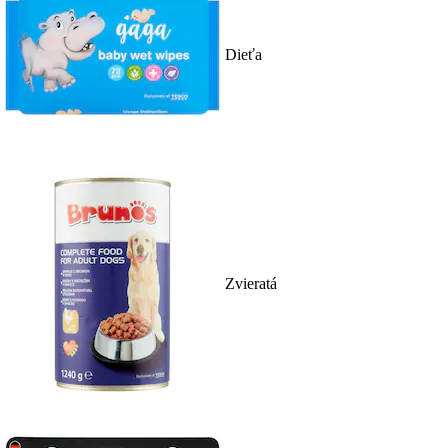
Dieťa
Zvieratá