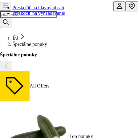
Preskočiť na hlavný obsah
Preskočiť na vyhľadávanie
Špeciálne ponuky
Špeciálne ponuky
All Offers
Top ponuky