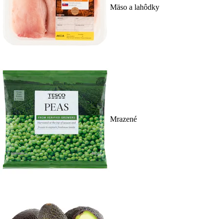
Mäso a lahôdky
Mrazené