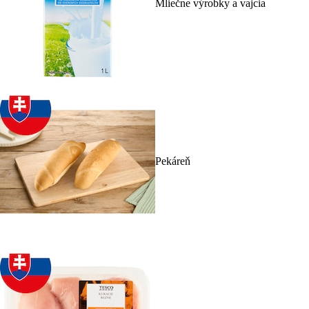
Mliečne výrobky a vajcia
Pekáreň