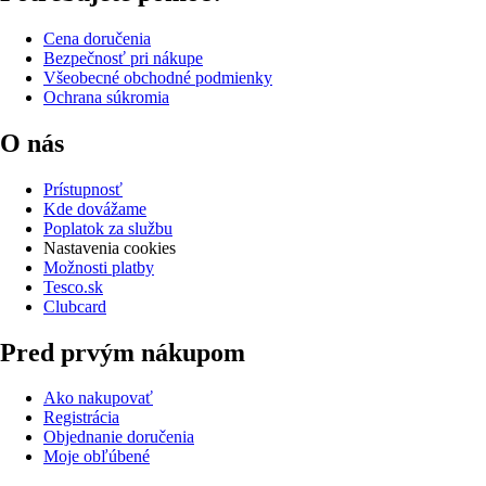
Cena doručenia
Bezpečnosť pri nákupe
Všeobecné obchodné podmienky
Ochrana súkromia
O nás
Prístupnosť
Kde dovážame
Poplatok za službu
Nastavenia cookies
Možnosti platby
Tesco.sk
Clubcard
Pred prvým nákupom
Ako nakupovať
Registrácia
Objednanie doručenia
Moje obľúbené