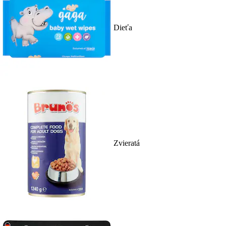
Dieťa
Zvieratá