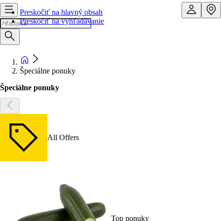
Preskočiť na hlavný obsah
Preskočiť na vyhľadávanie
Špeciálne ponuky
Špeciálne ponuky
All Offers
Top ponuky