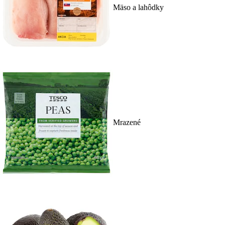
Mäso a lahôdky
Mrazené