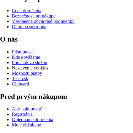
Cena doručenia
Bezpečnosť pri nákupe
Všeobecné obchodné podmienky
Ochrana súkromia
O nás
Prístupnosť
Kde dovážame
Poplatok za službu
Nastavenia cookies
Možnosti platby
Tesco.sk
Clubcard
Pred prvým nákupom
Ako nakupovať
Registrácia
Objednanie doručenia
Moje obľúbené