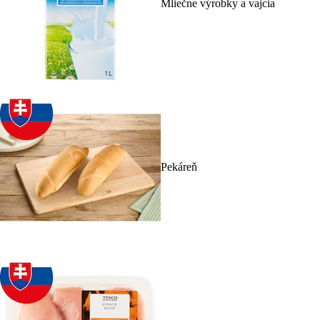
Mliečne výrobky a vajcia
Pekáreň