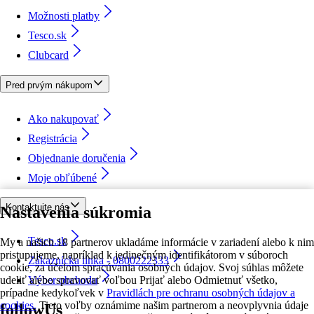
Možnosti platby
Tesco.sk
Clubcard
Pred prvým nákupom
Ako nakupovať
Registrácia
Objednanie doručenia
Moje obľúbené
Kontaktujte nás
Nastavenia súkromia
Tesco.sk
My a našich 18 partnerov ukladáme informácie v zariadení alebo k nim
pristupujeme, napríklad k jedinečným identifikátorom v súboroch
Zákaznícka linka - 0800222333
cookie, za účelom spracúvania osobných údajov. Svoj súhlas môžete
udeliť alebo spravovať voľbou Prijať alebo Odmietnuť všetko,
Výber obchodu
prípadne kedykoľvek v
Pravidlách pre ochranu osobných údajov a
cookies.
Tieto voľby oznámime našim partnerom a neovplyvnia údaje
followUs