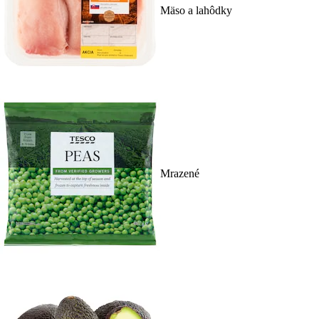
Mäso a lahôdky
Mrazené