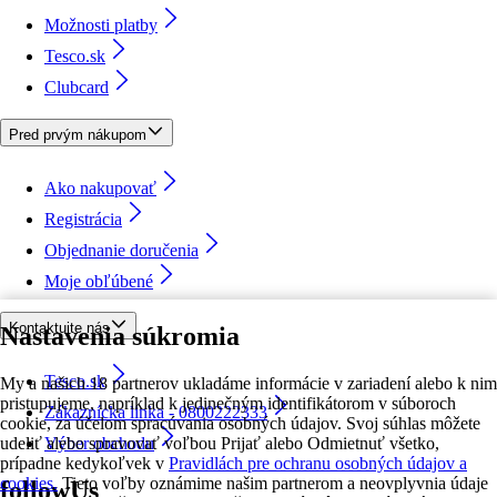
Možnosti platby
Tesco.sk
Clubcard
Pred prvým nákupom
Ako nakupovať
Registrácia
Objednanie doručenia
Moje obľúbené
Kontaktujte nás
Nastavenia súkromia
Tesco.sk
My a našich 18 partnerov ukladáme informácie v zariadení alebo k nim
pristupujeme, napríklad k jedinečným identifikátorom v súboroch
Zákaznícka linka - 0800222333
cookie, za účelom spracúvania osobných údajov. Svoj súhlas môžete
udeliť alebo spravovať voľbou Prijať alebo Odmietnuť všetko,
Výber obchodu
prípadne kedykoľvek v
Pravidlách pre ochranu osobných údajov a
cookies.
Tieto voľby oznámime našim partnerom a neovplyvnia údaje
followUs