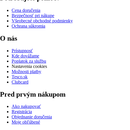
Cena doručenia
Bezpečnosť pri nákupe
Všeobecné obchodné podmienky
Ochrana súkromia
O nás
Prístupnosť
Kde dovážame
Poplatok za službu
Nastavenia cookies
Možnosti platby
Tesco.sk
Clubcard
Pred prvým nákupom
Ako nakupovať
Registrácia
Objednanie doručenia
Moje obľúbené