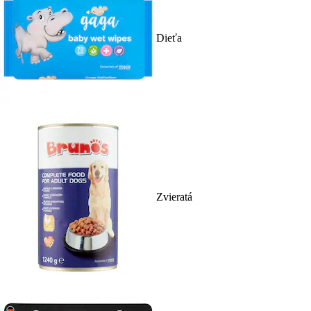
Dieťa
Zvieratá