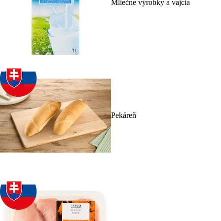
Mliečne výrobky a vajcia
Pekáreň