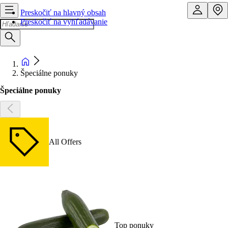
Preskočiť na hlavný obsah
Preskočiť na vyhľadávanie
Špeciálne ponuky
Špeciálne ponuky
All Offers
Top ponuky