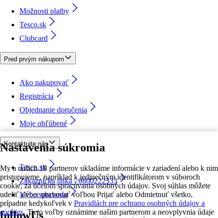
Možnosti platby
Tesco.sk
Clubcard
Pred prvým nákupom
Ako nakupovať
Registrácia
Objednanie doručenia
Moje obľúbené
Kontaktujte nás
Nastavenia súkromia
Tesco.sk
My a našich 18 partnerov ukladáme informácie v zariadení alebo k nim
pristupujeme, napríklad k jedinečným identifikátorom v súboroch
Zákaznícka linka - 0800222333
cookie, za účelom spracúvania osobných údajov. Svoj súhlas môžete
udeliť alebo spravovať voľbou Prijať alebo Odmietnuť všetko,
Výber obchodu
prípadne kedykoľvek v
Pravidlách pre ochranu osobných údajov a
cookies.
Tieto voľby oznámime našim partnerom a neovplyvnia údaje
followUs