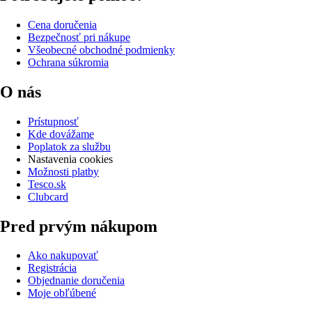
Cena doručenia
Bezpečnosť pri nákupe
Všeobecné obchodné podmienky
Ochrana súkromia
O nás
Prístupnosť
Kde dovážame
Poplatok za službu
Nastavenia cookies
Možnosti platby
Tesco.sk
Clubcard
Pred prvým nákupom
Ako nakupovať
Registrácia
Objednanie doručenia
Moje obľúbené