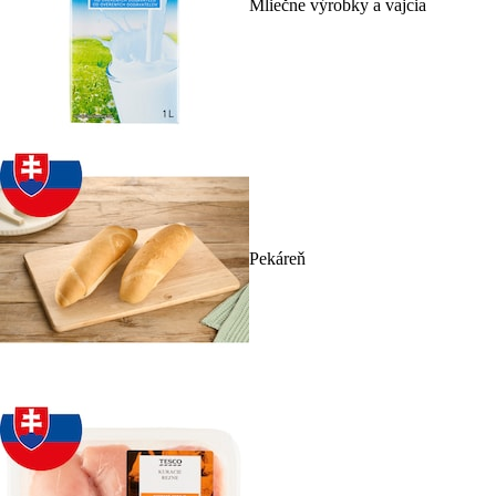
Mliečne výrobky a vajcia
Pekáreň