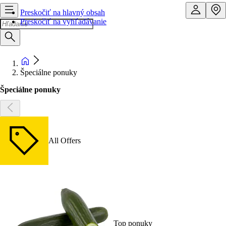
Preskočiť na hlavný obsah
Preskočiť na vyhľadávanie
Špeciálne ponuky
Špeciálne ponuky
All Offers
Top ponuky