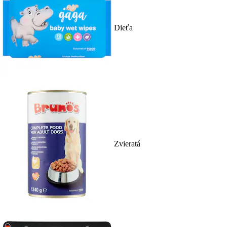
Dieťa
Zvieratá