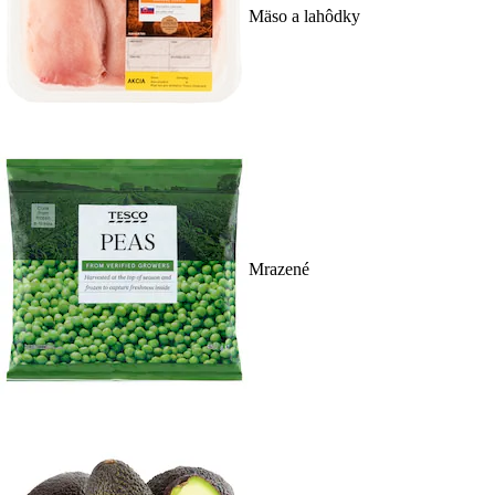
Mäso a lahôdky
Mrazené