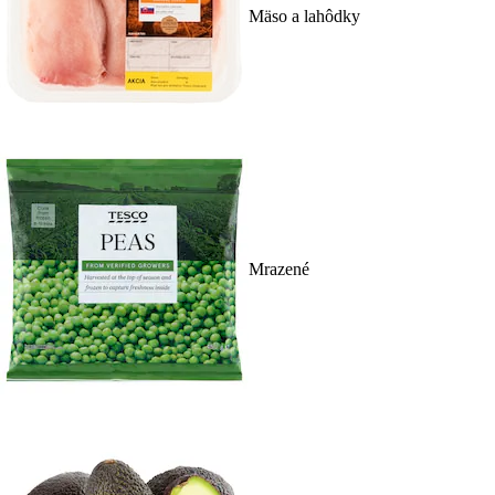
Mäso a lahôdky
Mrazené