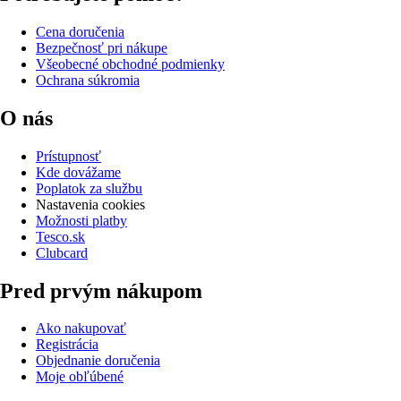
Cena doručenia
Bezpečnosť pri nákupe
Všeobecné obchodné podmienky
Ochrana súkromia
O nás
Prístupnosť
Kde dovážame
Poplatok za službu
Nastavenia cookies
Možnosti platby
Tesco.sk
Clubcard
Pred prvým nákupom
Ako nakupovať
Registrácia
Objednanie doručenia
Moje obľúbené