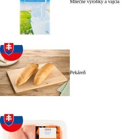
Mliečne výrobky a vajcia
Pekáreň