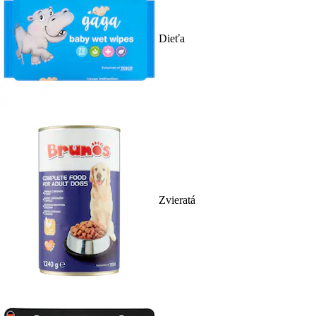
Dieťa
Zvieratá