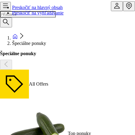
Preskočiť na hlavný obsah
Preskočiť na vyhľadávanie
Špeciálne ponuky
Špeciálne ponuky
All Offers
Top ponuky