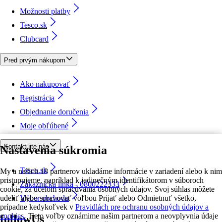
Možnosti platby
Tesco.sk
Clubcard
Pred prvým nákupom
Ako nakupovať
Registrácia
Objednanie doručenia
Moje obľúbené
Kontaktujte nás
Nastavenia súkromia
Tesco.sk
My a našich 18 partnerov ukladáme informácie v zariadení alebo k nim
pristupujeme, napríklad k jedinečným identifikátorom v súboroch
Zákaznícka linka - 0800222333
cookie, za účelom spracúvania osobných údajov. Svoj súhlas môžete
udeliť alebo spravovať voľbou Prijať alebo Odmietnuť všetko,
Výber obchodu
prípadne kedykoľvek v
Pravidlách pre ochranu osobných údajov a
cookies.
Tieto voľby oznámime našim partnerom a neovplyvnia údaje
followUs