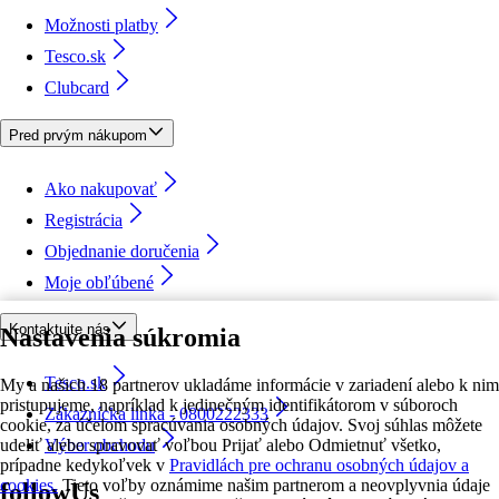
Možnosti platby
Tesco.sk
Clubcard
Pred prvým nákupom
Ako nakupovať
Registrácia
Objednanie doručenia
Moje obľúbené
Kontaktujte nás
Nastavenia súkromia
Tesco.sk
My a našich 18 partnerov ukladáme informácie v zariadení alebo k nim
pristupujeme, napríklad k jedinečným identifikátorom v súboroch
Zákaznícka linka - 0800222333
cookie, za účelom spracúvania osobných údajov. Svoj súhlas môžete
udeliť alebo spravovať voľbou Prijať alebo Odmietnuť všetko,
Výber obchodu
prípadne kedykoľvek v
Pravidlách pre ochranu osobných údajov a
cookies.
Tieto voľby oznámime našim partnerom a neovplyvnia údaje
followUs