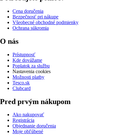
Cena doručenia
Bezpečnosť pri nákupe
Všeobecné obchodné podmienky
Ochrana súkromia
O nás
Prístupnosť
Kde dovážame
Poplatok za službu
Nastavenia cookies
Možnosti platby
Tesco.sk
Clubcard
Pred prvým nákupom
Ako nakupovať
Registrácia
Objednanie doručenia
Moje obľúbené