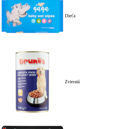
Dieťa
Zvieratá