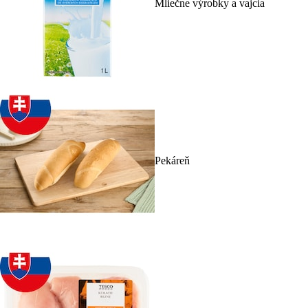
Mliečne výrobky a vajcia
Pekáreň