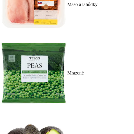
Mäso a lahôdky
Mrazené