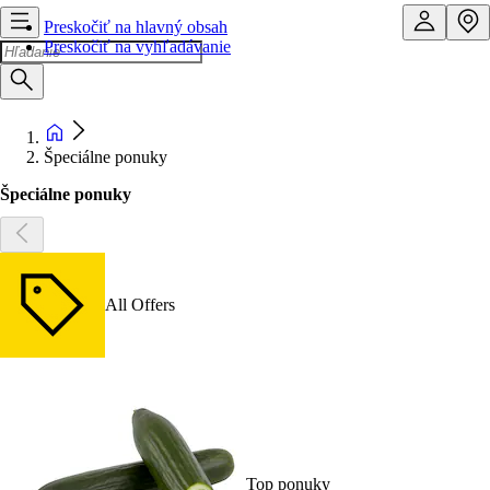
Preskočiť na hlavný obsah
Preskočiť na vyhľadávanie
Špeciálne ponuky
Špeciálne ponuky
All Offers
Top ponuky