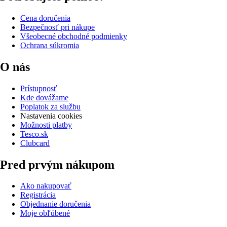
Cena doručenia
Bezpečnosť pri nákupe
Všeobecné obchodné podmienky
Ochrana súkromia
O nás
Prístupnosť
Kde dovážame
Poplatok za službu
Nastavenia cookies
Možnosti platby
Tesco.sk
Clubcard
Pred prvým nákupom
Ako nakupovať
Registrácia
Objednanie doručenia
Moje obľúbené