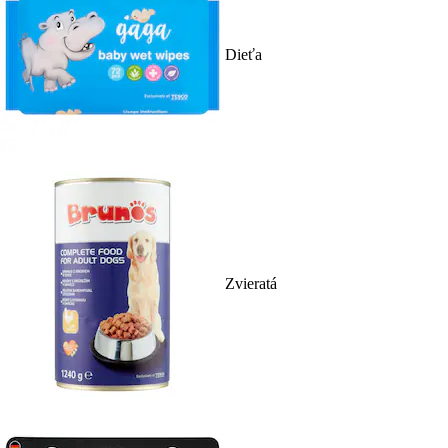
Dieťa
Zvieratá