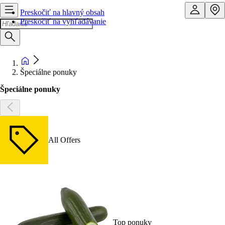
Preskočiť na hlavný obsah
Preskočiť na vyhľadávanie
Špeciálne ponuky
Špeciálne ponuky
All Offers
Top ponuky