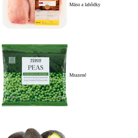
Mäso a lahôdky
Mrazené