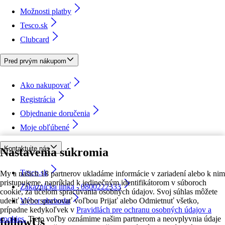
Možnosti platby
Tesco.sk
Clubcard
Pred prvým nákupom
Ako nakupovať
Registrácia
Objednanie doručenia
Moje obľúbené
Kontaktujte nás
Nastavenia súkromia
Tesco.sk
My a našich 18 partnerov ukladáme informácie v zariadení alebo k nim
pristupujeme, napríklad k jedinečným identifikátorom v súboroch
Zákaznícka linka - 0800222333
cookie, za účelom spracúvania osobných údajov. Svoj súhlas môžete
udeliť alebo spravovať voľbou Prijať alebo Odmietnuť všetko,
Výber obchodu
prípadne kedykoľvek v
Pravidlách pre ochranu osobných údajov a
cookies.
Tieto voľby oznámime našim partnerom a neovplyvnia údaje
followUs