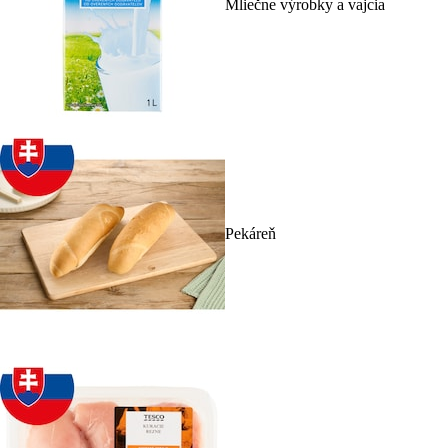
Mliečne výrobky a vajcia
Pekáreň