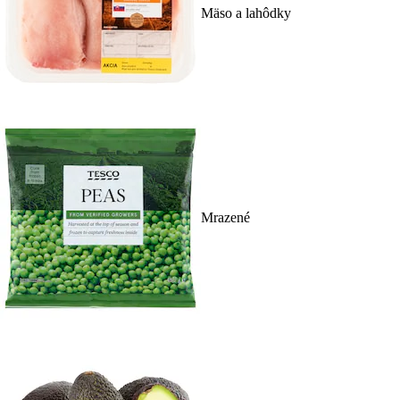
Mäso a lahôdky
Mrazené