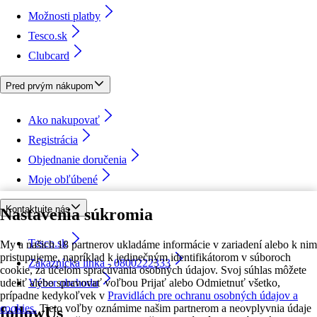
Možnosti platby
Tesco.sk
Clubcard
Pred prvým nákupom
Ako nakupovať
Registrácia
Objednanie doručenia
Moje obľúbené
Kontaktujte nás
Nastavenia súkromia
Tesco.sk
My a našich 18 partnerov ukladáme informácie v zariadení alebo k nim
pristupujeme, napríklad k jedinečným identifikátorom v súboroch
Zákaznícka linka - 0800222333
cookie, za účelom spracúvania osobných údajov. Svoj súhlas môžete
udeliť alebo spravovať voľbou Prijať alebo Odmietnuť všetko,
Výber obchodu
prípadne kedykoľvek v
Pravidlách pre ochranu osobných údajov a
cookies.
Tieto voľby oznámime našim partnerom a neovplyvnia údaje
followUs