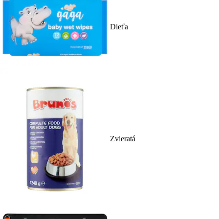
Dieťa
Zvieratá