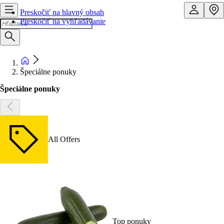
Preskočiť na hlavný obsah
Preskočiť na vyhľadávanie
Špeciálne ponuky
Špeciálne ponuky
All Offers
Top ponuky