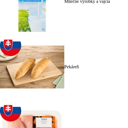
Mliečne výrobky a vajcia
Pekáreň