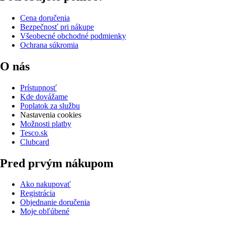
Cena doručenia
Bezpečnosť pri nákupe
Všeobecné obchodné podmienky
Ochrana súkromia
O nás
Prístupnosť
Kde dovážame
Poplatok za službu
Nastavenia cookies
Možnosti platby
Tesco.sk
Clubcard
Pred prvým nákupom
Ako nakupovať
Registrácia
Objednanie doručenia
Moje obľúbené