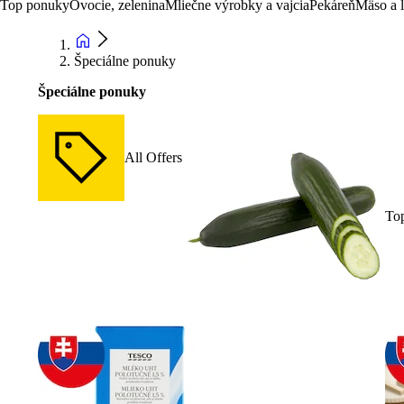
Top ponuky
Ovocie, zelenina
Mliečne výrobky a vajcia
Pekáreň
Mäso a 
Špeciálne ponuky
Špeciálne ponuky
All Offers
To