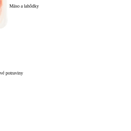
Mäso a lahôdky
ivé potraviny