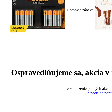
Domov a zábava
Ospravedlňujeme sa, akcia v te
Pre zobrazenie platných akcií,
Špeciálne pon