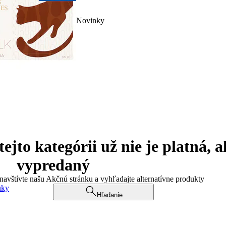
Novinky
jto kategórii už nie je platná, a
vypredaný
 navštívte našu Akčnú stránku a vyhľadajte alternatívne produkty
uky
Hľadanie