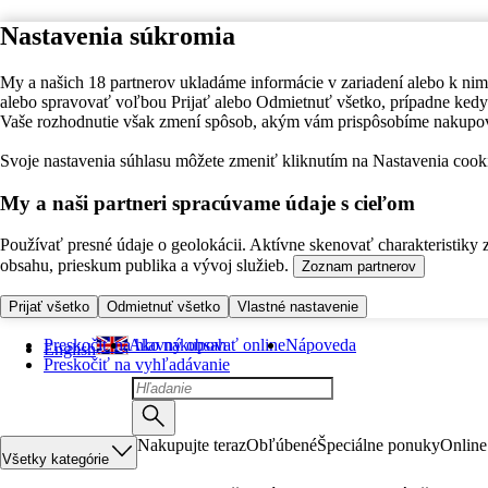
Nastavenia súkromia
My a našich 18 partnerov ukladáme informácie v zariadení alebo k nim
alebo spravovať voľbou Prijať alebo Odmietnuť všetko, prípadne ke
Vaše rozhodnutie však zmení spôsob, akým vám prispôsobíme nakupo
Svoje nastavenia súhlasu môžete zmeniť kliknutím na Nastavenia cooki
My a naši partneri spracúvame údaje s cieľom
Používať presné údaje o geolokácii. Aktívne skenovať charakteristiky 
obsahu, prieskum publika a vývoj služieb.
Zoznam partnerov
Prijať všetko
Odmietnuť všetko
Vlastné nastavenie
Preskočiť na hlavný obsah
Ako nakupovať online
Nápoveda
English
Preskočiť na vyhľadávanie
Nakupujte teraz
Obľúbené
Špeciálne ponuky
Online
Všetky kategórie