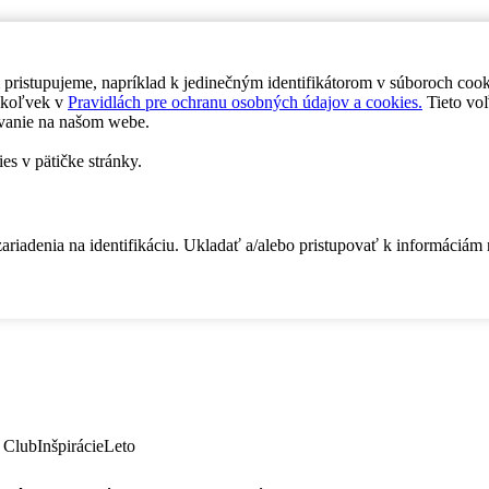
 pristupujeme, napríklad k jedinečným identifikátorom v súboroch coo
dykoľvek v
Pravidlách pre ochranu osobných údajov a cookies.
Tieto voľ
vanie na našom webe.
es v pätičke stránky.
zariadenia na identifikáciu. Ukladať a/alebo pristupovať k informáciám
 Club
Inšpirácie
Leto