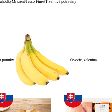
lahôdky
Mrazené
Tesco Finest
Trvanlivé potraviny
p ponuky
Ovocie, zelenina