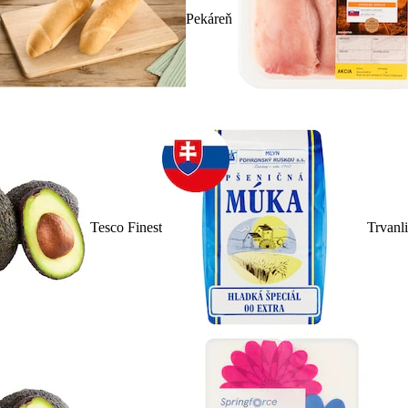
Pekáreň
Tesco Finest
Trvanl