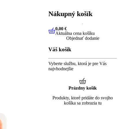
Nákupný košík
0,00 €
Aktuálna cena košíku
0,00 €
Aktuálna cena košíku
Objednať dodanie
Váš košík
Vyberte službu, ktorá je pre Vás
najvhodnejšie
Prázdny košík
Produkty, ktoré pridáte do svojho
košíka sa zobrazia tu