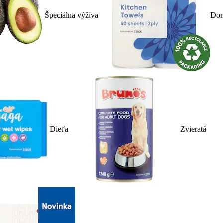
Špeciálna výživa
Dom
Dieťa
Zvieratá