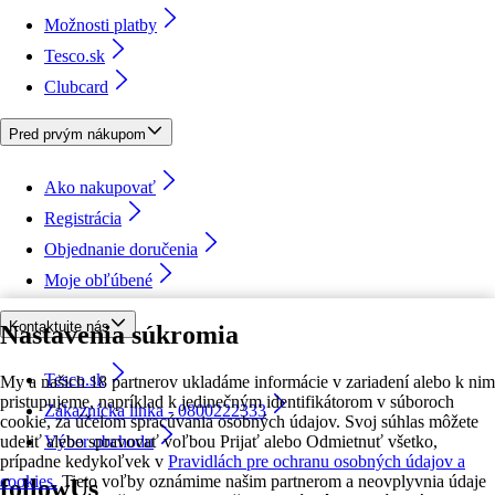
Možnosti platby
Tesco.sk
Clubcard
Pred prvým nákupom
Ako nakupovať
Registrácia
Objednanie doručenia
Moje obľúbené
Kontaktujte nás
Nastavenia súkromia
Tesco.sk
My a našich 18 partnerov ukladáme informácie v zariadení alebo k nim
pristupujeme, napríklad k jedinečným identifikátorom v súboroch
Zákaznícka linka - 0800222333
cookie, za účelom spracúvania osobných údajov. Svoj súhlas môžete
udeliť alebo spravovať voľbou Prijať alebo Odmietnuť všetko,
Výber obchodu
prípadne kedykoľvek v
Pravidlách pre ochranu osobných údajov a
cookies.
Tieto voľby oznámime našim partnerom a neovplyvnia údaje
followUs