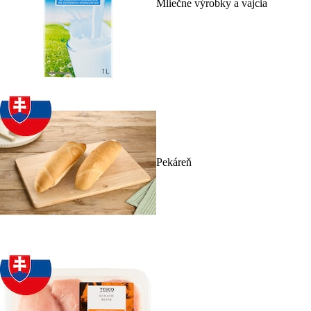
Mliečne výrobky a vajcia
Pekáreň