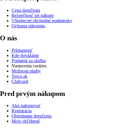
Cena doručenia
Bezpečnosť pri nákupe
Všeobecné obchodné podmienky
Ochrana súkromia
O nás
Prístupnosť
Kde dovážame
Poplatok za službu
Nastavenia cookies
Možnosti platby
Tesco.sk
Clubcard
Pred prvým nákupom
Ako nakupovať
Registrácia
Objednanie doručenia
Moje obľúbené