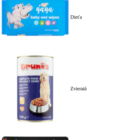
Dieťa
Zvieratá