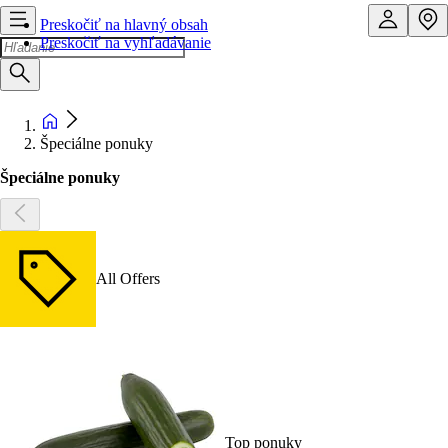
Preskočiť na hlavný obsah
Preskočiť na vyhľadávanie
Špeciálne ponuky
Špeciálne ponuky
All Offers
Top ponuky