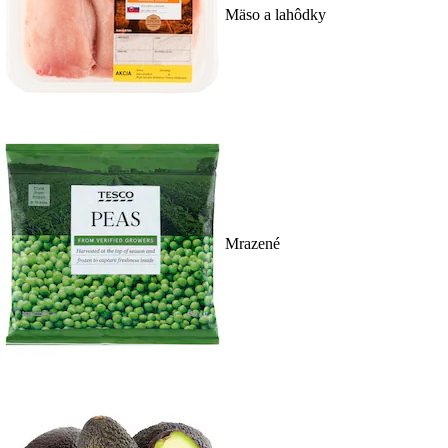
Mäso a lahôdky
Mrazené