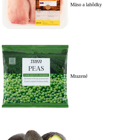
Mäso a lahôdky
Mrazené