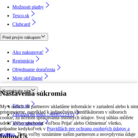
Možnosti platby
Tesco.sk
Clubcard
Pred prvým nákupom
Ako nakupovať
Registrácia
Objednanie doručenia
Moje obľúbené
Kontaktujte nás
Nastavenia súkromia
Tesco.sk
My a našich 18 partnerov ukladáme informácie v zariadení alebo k nim
pristupujeme, napríklad k jedinečným identifikátorom v súboroch
Zákaznícka linka - 0800222333
cookie, za účelom spracúvania osobných údajov. Svoj súhlas môžete
udeliť alebo spravovať voľbou Prijať alebo Odmietnuť všetko,
Výber obchodu
prípadne kedykoľvek v
Pravidlách pre ochranu osobných údajov a
cookies.
Tieto voľby oznámime našim partnerom a neovplyvnia údaje
followUs