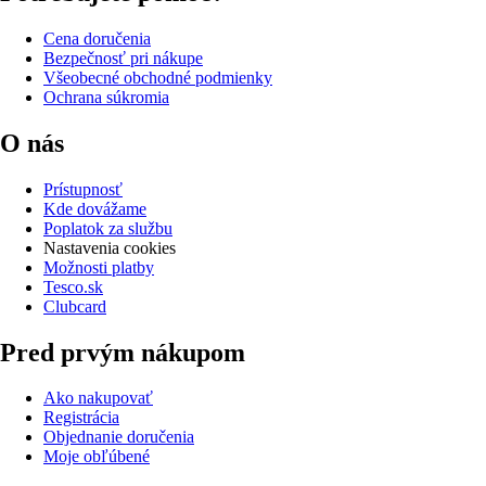
Cena doručenia
Bezpečnosť pri nákupe
Všeobecné obchodné podmienky
Ochrana súkromia
O nás
Prístupnosť
Kde dovážame
Poplatok za službu
Nastavenia cookies
Možnosti platby
Tesco.sk
Clubcard
Pred prvým nákupom
Ako nakupovať
Registrácia
Objednanie doručenia
Moje obľúbené