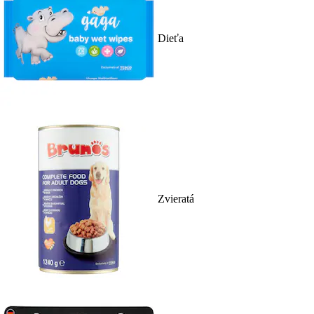
Dieťa
Zvieratá