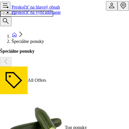
Preskočiť na hlavný obsah
Preskočiť na vyhľadávanie
Špeciálne ponuky
Špeciálne ponuky
All Offers
Top ponuky