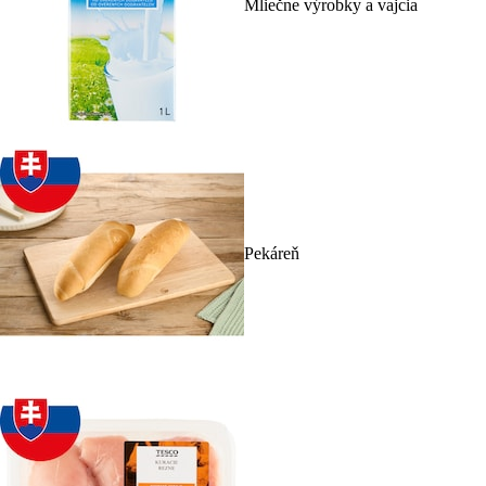
Mliečne výrobky a vajcia
Pekáreň