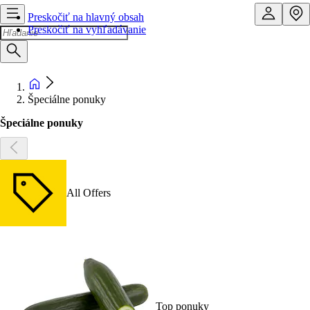
Preskočiť na hlavný obsah
Preskočiť na vyhľadávanie
Špeciálne ponuky
Špeciálne ponuky
All Offers
Top ponuky