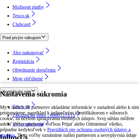
Možnosti platby
Tesco.sk
Clubcard
Pred prvým nákupom
Ako nakupovať
Registrácia
Objednanie doručenia
Moje obľúbené
Kontaktujte nás
Nastavenia súkromia
Tesco.sk
My a našich 18 partnerov ukladáme informácie v zariadení alebo k nim
pristupujeme, napríklad k jedinečným identifikátorom v súboroch
Zákaznícka linka - 0800222333
cookie, za účelom spracúvania osobných údajov. Svoj súhlas môžete
udeliť alebo spravovať voľbou Prijať alebo Odmietnuť všetko,
Výber obchodu
prípadne kedykoľvek v
Pravidlách pre ochranu osobných údajov a
cookies.
Tieto voľby oznámime našim partnerom a neovplyvnia údaje
followUs