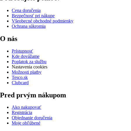
Cena doručenia
Bezpečnosť pri nákupe
Všeobecné obchodné podmienky
Ochrana súkromia
O nás
Prístupnosť
Kde dovážame
Poplatok za službu
Nastavenia cookies
Možnosti platby
Tesco.sk
Clubcard
Pred prvým nákupom
Ako nakupovať
Registrácia
Objednanie doručenia
Moje obľúbené