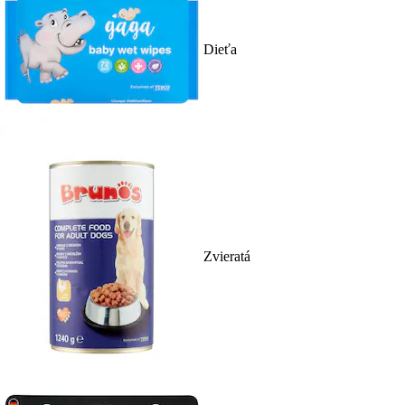
Dieťa
Zvieratá