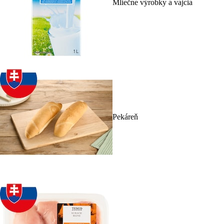
Mliečne výrobky a vajcia
Pekáreň