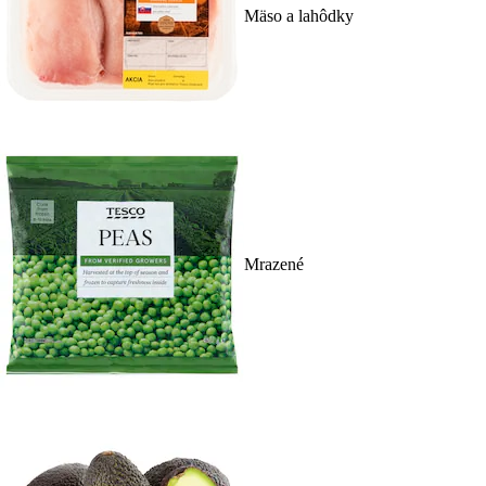
Mäso a lahôdky
Mrazené