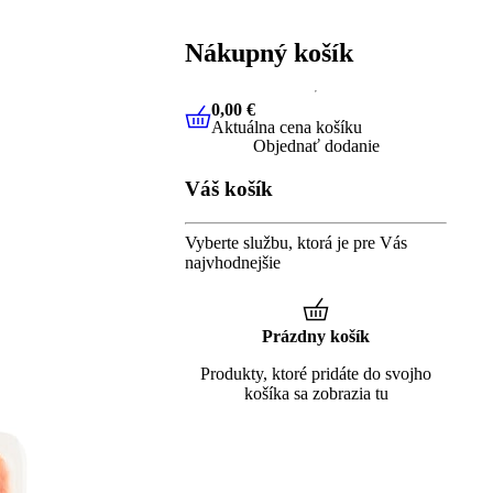
Nákupný košík
0,00 €
Aktuálna cena košíku
0,00 €
Aktuálna cena košíku
Objednať dodanie
Váš košík
Vyberte službu, ktorá je pre Vás
najvhodnejšie
Prázdny košík
Produkty, ktoré pridáte do svojho
košíka sa zobrazia tu