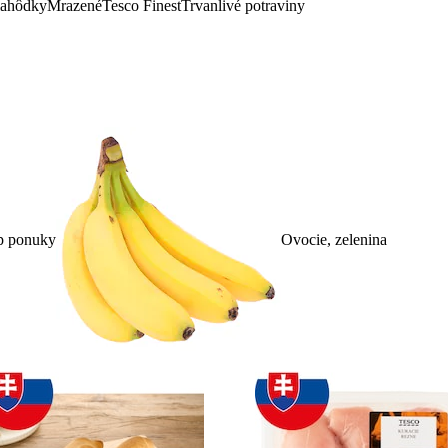
lahôdky
Mrazené
Tesco Finest
Trvanlivé potraviny
p ponuky
Ovocie, zelenina