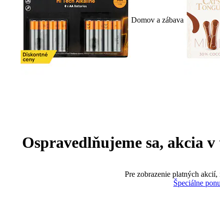
Domov a zábava
Ospravedlňujeme sa, akcia v te
Pre zobrazenie platných akcií,
Špeciálne pon