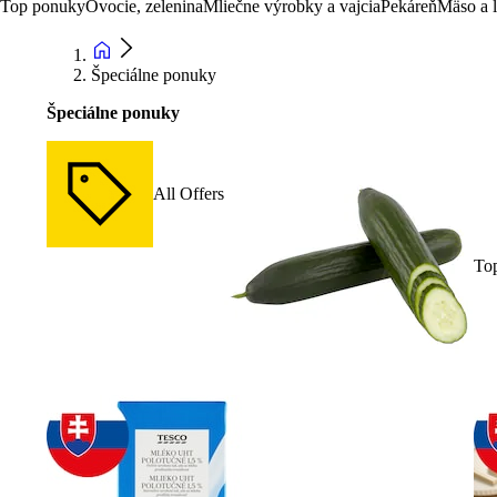
Top ponuky
Ovocie, zelenina
Mliečne výrobky a vajcia
Pekáreň
Mäso a 
Špeciálne ponuky
Špeciálne ponuky
All Offers
To