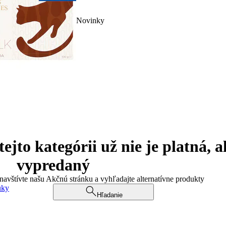
Novinky
jto kategórii už nie je platná, a
vypredaný
 navštívte našu Akčnú stránku a vyhľadajte alternatívne produkty
uky
Hľadanie