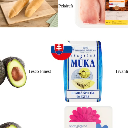
Pekáreň
Tesco Finest
Trvanl