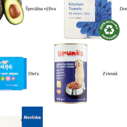
Špeciálna výživa
Dom
Dieťa
Zvieratá