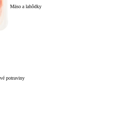
Mäso a lahôdky
ivé potraviny