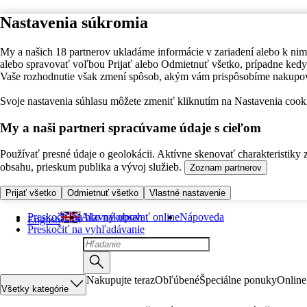
Nastavenia súkromia
My a našich 18 partnerov ukladáme informácie v zariadení alebo k nim
alebo spravovať voľbou Prijať alebo Odmietnuť všetko, prípadne ke
Vaše rozhodnutie však zmení spôsob, akým vám prispôsobíme nakupo
Svoje nastavenia súhlasu môžete zmeniť kliknutím na Nastavenia cooki
My a naši partneri spracúvame údaje s cieľom
Používať presné údaje o geolokácii. Aktívne skenovať charakteristiky 
obsahu, prieskum publika a vývoj služieb.
Zoznam partnerov
Prijať všetko
Odmietnuť všetko
Vlastné nastavenie
Preskočiť na hlavný obsah
Ako nakupovať online
Nápoveda
English
Preskočiť na vyhľadávanie
Nakupujte teraz
Obľúbené
Špeciálne ponuky
Online
Všetky kategórie