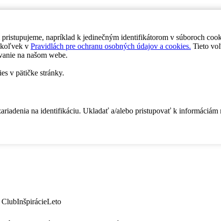
 pristupujeme, napríklad k jedinečným identifikátorom v súboroch coo
dykoľvek v
Pravidlách pre ochranu osobných údajov a cookies.
Tieto voľ
vanie na našom webe.
es v pätičke stránky.
zariadenia na identifikáciu. Ukladať a/alebo pristupovať k informáciám
 Club
Inšpirácie
Leto