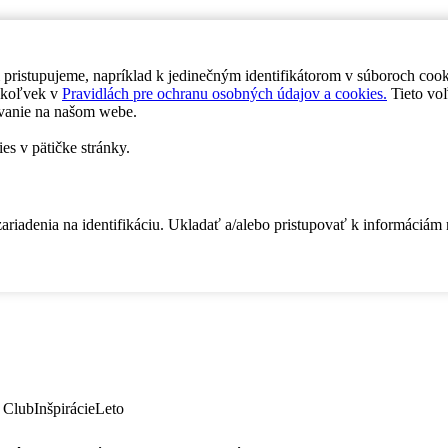
 pristupujeme, napríklad k jedinečným identifikátorom v súboroch coo
dykoľvek v
Pravidlách pre ochranu osobných údajov a cookies.
Tieto voľ
vanie na našom webe.
es v pätičke stránky.
zariadenia na identifikáciu. Ukladať a/alebo pristupovať k informáciám
 Club
Inšpirácie
Leto