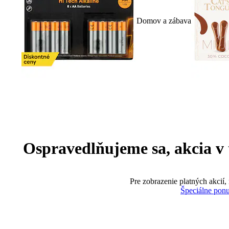
Domov a zábava
Ospravedlňujeme sa, akcia v te
Pre zobrazenie platných akcií,
Špeciálne pon