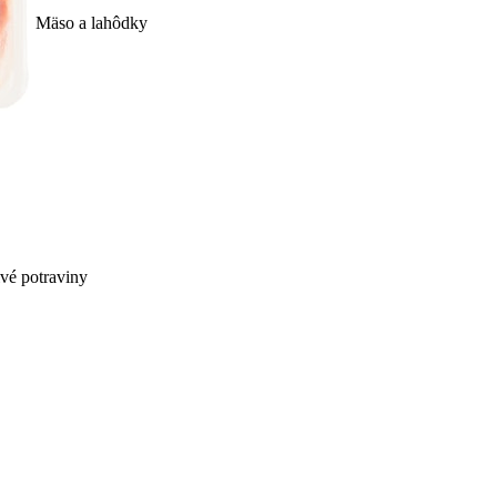
Mäso a lahôdky
ivé potraviny