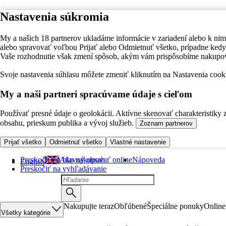
Nastavenia súkromia
My a našich 18 partnerov ukladáme informácie v zariadení alebo k nim
alebo spravovať voľbou Prijať alebo Odmietnuť všetko, prípadne ke
Vaše rozhodnutie však zmení spôsob, akým vám prispôsobíme nakupo
Svoje nastavenia súhlasu môžete zmeniť kliknutím na Nastavenia cooki
My a naši partneri spracúvame údaje s cieľom
Používať presné údaje o geolokácii. Aktívne skenovať charakteristiky 
obsahu, prieskum publika a vývoj služieb.
Zoznam partnerov
Prijať všetko
Odmietnuť všetko
Vlastné nastavenie
Preskočiť na hlavný obsah
Ako nakupovať online
Nápoveda
English
Preskočiť na vyhľadávanie
Nakupujte teraz
Obľúbené
Špeciálne ponuky
Online
Všetky kategórie