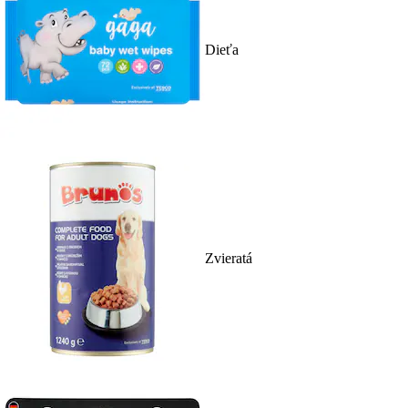
Dieťa
Zvieratá