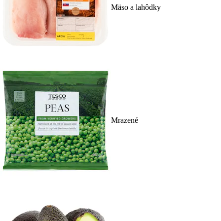
Mäso a lahôdky
Mrazené