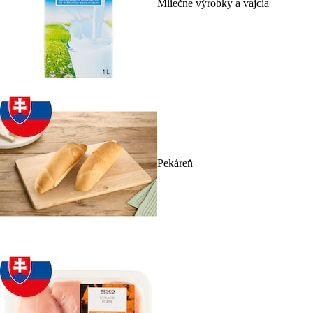
Mliečne výrobky a vajcia
Pekáreň