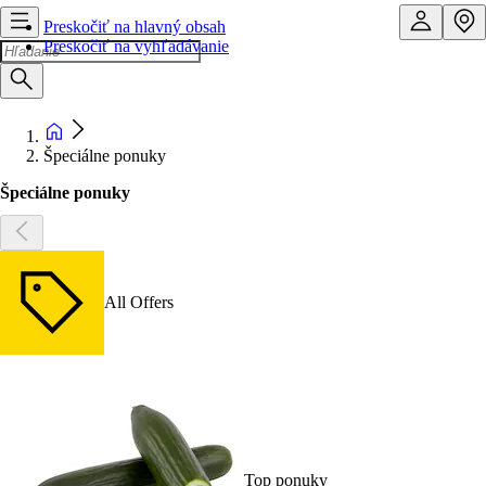
Preskočiť na hlavný obsah
Preskočiť na vyhľadávanie
Špeciálne ponuky
Špeciálne ponuky
All Offers
Top ponuky