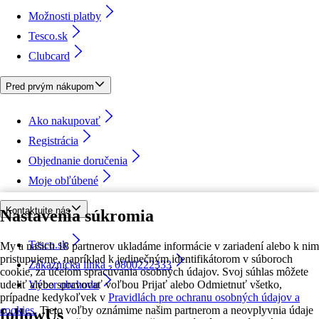
Možnosti platby
Tesco.sk
Clubcard
Pred prvým nákupom
Ako nakupovať
Registrácia
Objednanie doručenia
Moje obľúbené
Kontaktujte nás
Nastavenia súkromia
Tesco.sk
My a našich 18 partnerov ukladáme informácie v zariadení alebo k nim
pristupujeme, napríklad k jedinečným identifikátorom v súboroch
Zákaznícka linka - 0800222333
cookie, za účelom spracúvania osobných údajov. Svoj súhlas môžete
udeliť alebo spravovať voľbou Prijať alebo Odmietnuť všetko,
Výber obchodu
prípadne kedykoľvek v
Pravidlách pre ochranu osobných údajov a
cookies.
Tieto voľby oznámime našim partnerom a neovplyvnia údaje
followUs