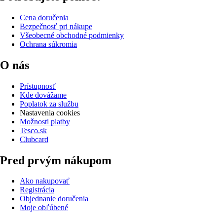
Cena doručenia
Bezpečnosť pri nákupe
Všeobecné obchodné podmienky
Ochrana súkromia
O nás
Prístupnosť
Kde dovážame
Poplatok za službu
Nastavenia cookies
Možnosti platby
Tesco.sk
Clubcard
Pred prvým nákupom
Ako nakupovať
Registrácia
Objednanie doručenia
Moje obľúbené