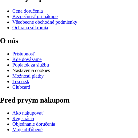
Cena doručenia
Bezpečnosť pri nákupe
Všeobecné obchodné podmienky
Ochrana súkromia
O nás
Prístupnosť
Kde dovážame
Poplatok za službu
Nastavenia cookies
Možnosti platby
Tesco.sk
Clubcard
Pred prvým nákupom
Ako nakupovať
Registrácia
Objednanie doručenia
Moje obľúbené