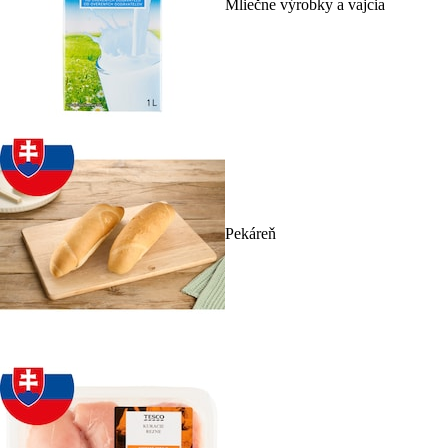
Mliečne výrobky a vajcia
Pekáreň