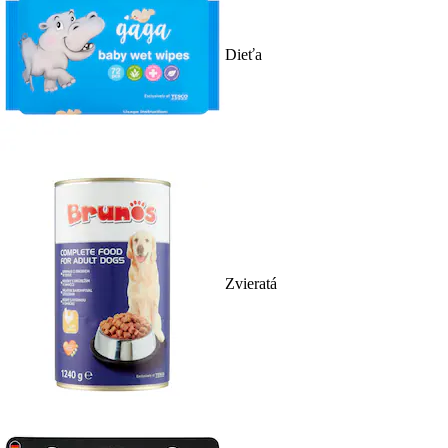
Dieťa
Zvieratá