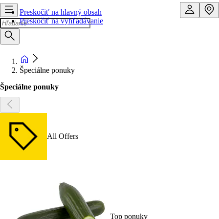
Preskočiť na hlavný obsah
Preskočiť na vyhľadávanie
Špeciálne ponuky
Špeciálne ponuky
All Offers
Top ponuky