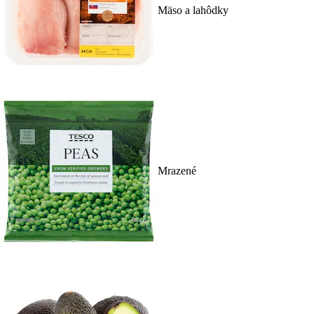
Mäso a lahôdky
Mrazené