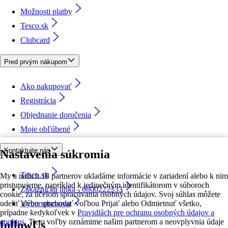
Možnosti platby
Tesco.sk
Clubcard
Pred prvým nákupom
Ako nakupovať
Registrácia
Objednanie doručenia
Moje obľúbené
Kontaktujte nás
Nastavenia súkromia
Tesco.sk
My a našich 18 partnerov ukladáme informácie v zariadení alebo k nim
pristupujeme, napríklad k jedinečným identifikátorom v súboroch
Zákaznícka linka - 0800222333
cookie, za účelom spracúvania osobných údajov. Svoj súhlas môžete
udeliť alebo spravovať voľbou Prijať alebo Odmietnuť všetko,
Výber obchodu
prípadne kedykoľvek v
Pravidlách pre ochranu osobných údajov a
cookies.
Tieto voľby oznámime našim partnerom a neovplyvnia údaje
followUs