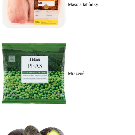
Mäso a lahôdky
Mrazené