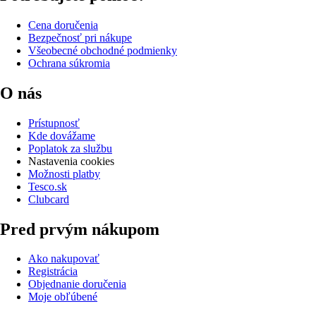
Cena doručenia
Bezpečnosť pri nákupe
Všeobecné obchodné podmienky
Ochrana súkromia
O nás
Prístupnosť
Kde dovážame
Poplatok za službu
Nastavenia cookies
Možnosti platby
Tesco.sk
Clubcard
Pred prvým nákupom
Ako nakupovať
Registrácia
Objednanie doručenia
Moje obľúbené