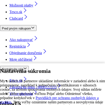
Možnosti platby
Tesco.sk
Clubcard
Pred prvým nákupom
Ako nakupovať
Registrácia
Objednanie doručenia
Moje obľúbené
Kontaktujte nás
Nastavenia súkromia
Tesco.sk
My a našich 18 partnerov ukladáme informácie v zariadení alebo k nim
pristupujeme, napríklad k jedinečným identifikátorom v súboroch
Zákaznícka linka - 0800222333
cookie, za účelom spracúvania osobných údajov. Svoj súhlas môžete
udeliť alebo spravovať voľbou Prijať alebo Odmietnuť všetko,
Výber obchodu
prípadne kedykoľvek v
Pravidlách pre ochranu osobných údajov a
cookies.
Tieto voľby oznámime našim partnerom a neovplyvnia údaje
followUs