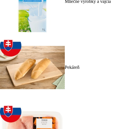
Mliečne výrobky a vajcia
Pekáreň