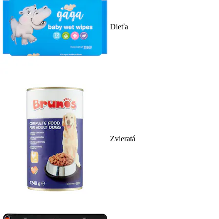
Dieťa
Zvieratá