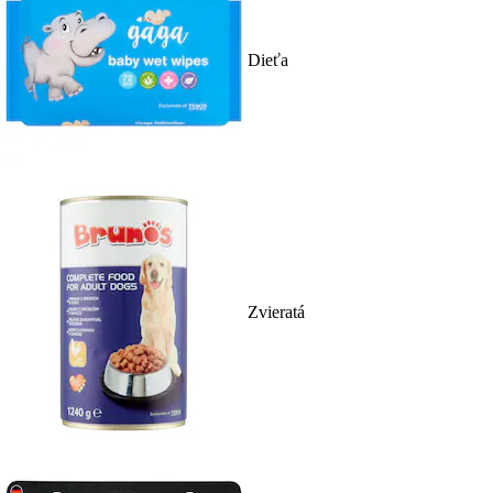
Dieťa
Zvieratá