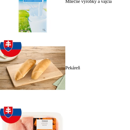
Mliečne výrobky a vajcia
Pekáreň