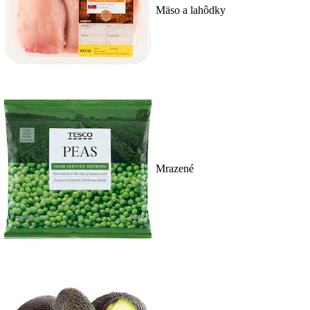
Mäso a lahôdky
Mrazené