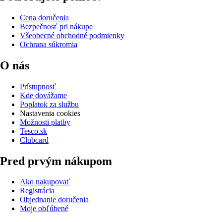
Cena doručenia
Bezpečnosť pri nákupe
Všeobecné obchodné podmienky
Ochrana súkromia
O nás
Prístupnosť
Kde dovážame
Poplatok za službu
Nastavenia cookies
Možnosti platby
Tesco.sk
Clubcard
Pred prvým nákupom
Ako nakupovať
Registrácia
Objednanie doručenia
Moje obľúbené