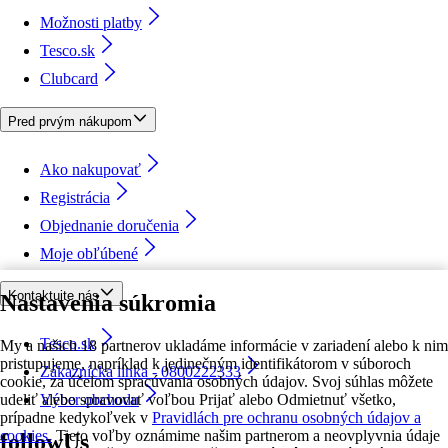
Možnosti platby
Tesco.sk
Clubcard
Pred prvým nákupom
Ako nakupovať
Registrácia
Objednanie doručenia
Moje obľúbené
Kontaktujte nás
Nastavenia súkromia
Tesco.sk
My a našich 18 partnerov ukladáme informácie v zariadení alebo k nim
pristupujeme, napríklad k jedinečným identifikátorom v súboroch
Zákaznícka linka - 0800222333
cookie, za účelom spracúvania osobných údajov. Svoj súhlas môžete
udeliť alebo spravovať voľbou Prijať alebo Odmietnuť všetko,
Výber obchodu
prípadne kedykoľvek v
Pravidlách pre ochranu osobných údajov a
cookies.
Tieto voľby oznámime našim partnerom a neovplyvnia údaje
followUs