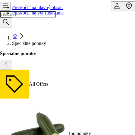
Preskočiť na hlavný obsah
Preskočiť na vyhľadávanie
Špeciálne ponuky
Špeciálne ponuky
All Offers
Top ponuky