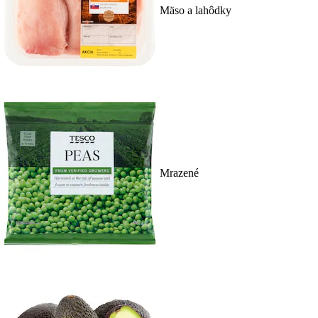
Mäso a lahôdky
Mrazené