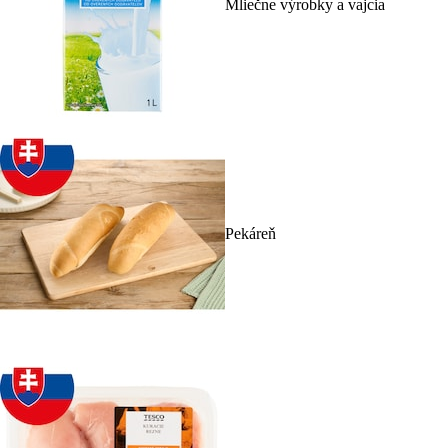
Mliečne výrobky a vajcia
Pekáreň