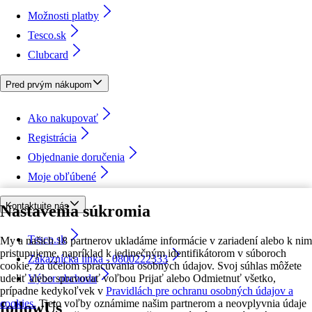
Možnosti platby
Tesco.sk
Clubcard
Pred prvým nákupom
Ako nakupovať
Registrácia
Objednanie doručenia
Moje obľúbené
Kontaktujte nás
Nastavenia súkromia
Tesco.sk
My a našich 18 partnerov ukladáme informácie v zariadení alebo k nim
pristupujeme, napríklad k jedinečným identifikátorom v súboroch
Zákaznícka linka - 0800222333
cookie, za účelom spracúvania osobných údajov. Svoj súhlas môžete
udeliť alebo spravovať voľbou Prijať alebo Odmietnuť všetko,
Výber obchodu
prípadne kedykoľvek v
Pravidlách pre ochranu osobných údajov a
cookies.
Tieto voľby oznámime našim partnerom a neovplyvnia údaje
followUs