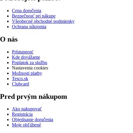
Cena doručenia
Bezpečnosť pri nákupe
Všeobecné obchodné podmienky
Ochrana súkromia
O nás
Prístupnosť
Kde dovážame
Poplatok za službu
Nastavenia cookies
Možnosti platby
Tesco.sk
Clubcard
Pred prvým nákupom
Ako nakupovať
Registrácia
Objednanie doručenia
Moje obľúbené