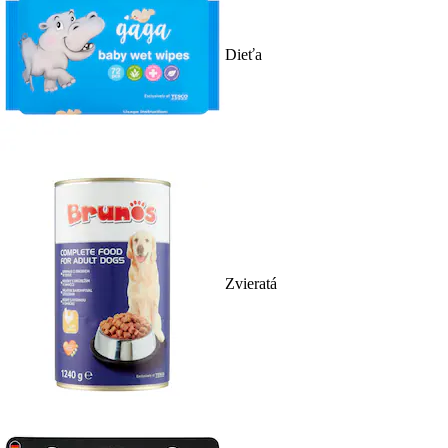
Dieťa
Zvieratá