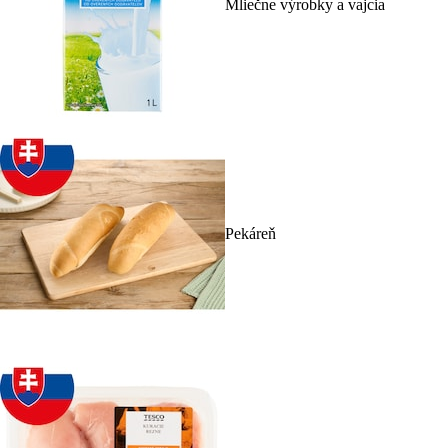
Mliečne výrobky a vajcia
Pekáreň