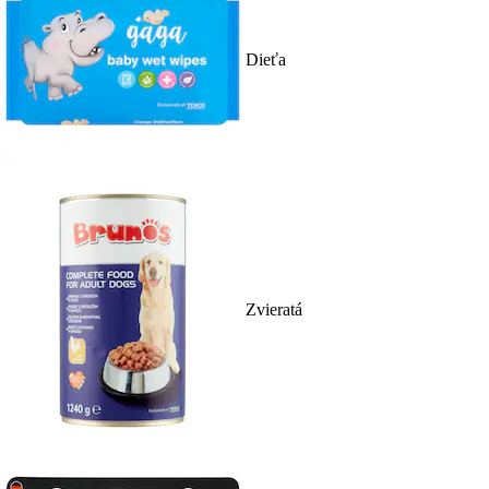
Dieťa
Zvieratá