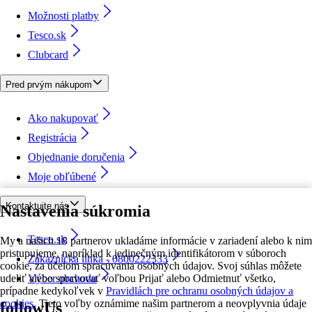
Možnosti platby
Tesco.sk
Clubcard
Pred prvým nákupom
Ako nakupovať
Registrácia
Objednanie doručenia
Moje obľúbené
Kontaktujte nás
Nastavenia súkromia
Tesco.sk
My a našich 18 partnerov ukladáme informácie v zariadení alebo k nim
pristupujeme, napríklad k jedinečným identifikátorom v súboroch
Zákaznícka linka - 0800222333
cookie, za účelom spracúvania osobných údajov. Svoj súhlas môžete
udeliť alebo spravovať voľbou Prijať alebo Odmietnuť všetko,
Výber obchodu
prípadne kedykoľvek v
Pravidlách pre ochranu osobných údajov a
cookies.
Tieto voľby oznámime našim partnerom a neovplyvnia údaje
followUs