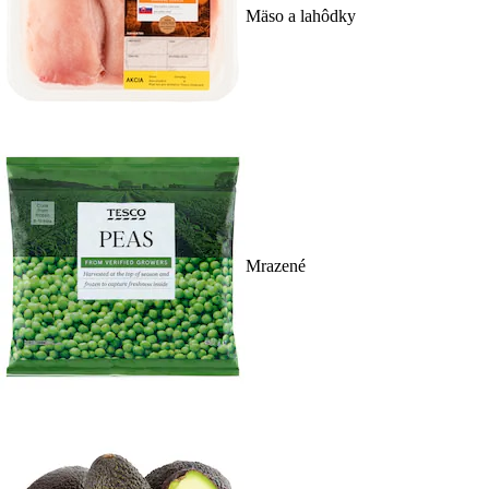
Mäso a lahôdky
Mrazené