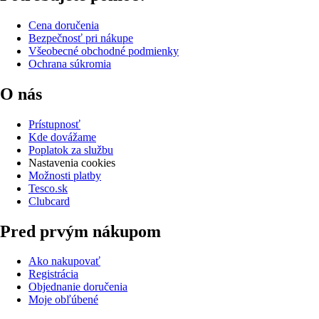
Cena doručenia
Bezpečnosť pri nákupe
Všeobecné obchodné podmienky
Ochrana súkromia
O nás
Prístupnosť
Kde dovážame
Poplatok za službu
Nastavenia cookies
Možnosti platby
Tesco.sk
Clubcard
Pred prvým nákupom
Ako nakupovať
Registrácia
Objednanie doručenia
Moje obľúbené