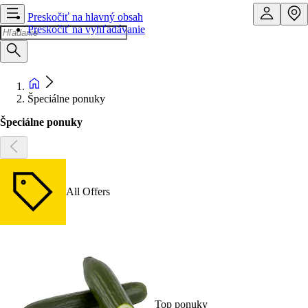
Preskočiť na hlavný obsah
Preskočiť na vyhľadávanie
Špeciálne ponuky
Špeciálne ponuky
All Offers
Top ponuky