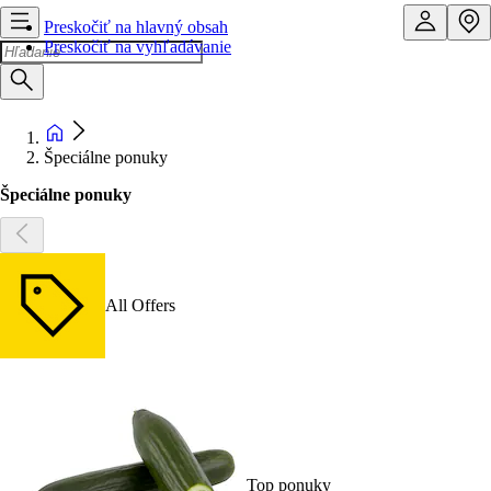
Preskočiť na hlavný obsah
Preskočiť na vyhľadávanie
Špeciálne ponuky
Špeciálne ponuky
All Offers
Top ponuky