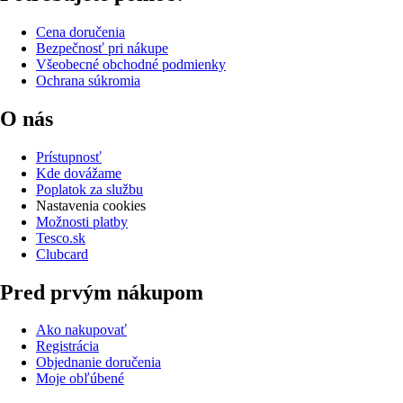
Cena doručenia
Bezpečnosť pri nákupe
Všeobecné obchodné podmienky
Ochrana súkromia
O nás
Prístupnosť
Kde dovážame
Poplatok za službu
Nastavenia cookies
Možnosti platby
Tesco.sk
Clubcard
Pred prvým nákupom
Ako nakupovať
Registrácia
Objednanie doručenia
Moje obľúbené