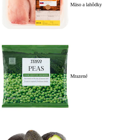
Mäso a lahôdky
Mrazené