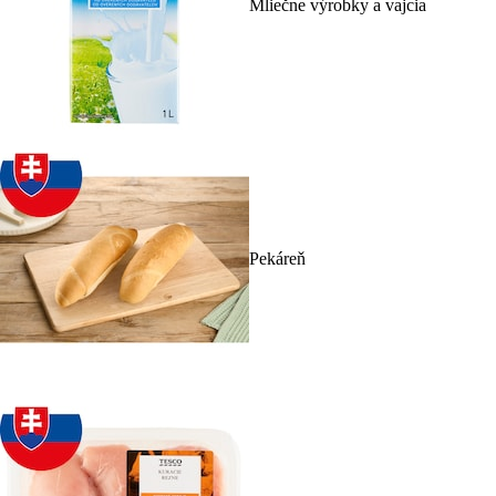
Mliečne výrobky a vajcia
Pekáreň