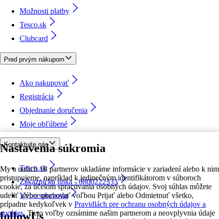
Možnosti platby
Tesco.sk
Clubcard
Pred prvým nákupom
Ako nakupovať
Registrácia
Objednanie doručenia
Moje obľúbené
Kontaktujte nás
Nastavenia súkromia
Tesco.sk
My a našich 18 partnerov ukladáme informácie v zariadení alebo k nim
pristupujeme, napríklad k jedinečným identifikátorom v súboroch
Zákaznícka linka - 0800222333
cookie, za účelom spracúvania osobných údajov. Svoj súhlas môžete
udeliť alebo spravovať voľbou Prijať alebo Odmietnuť všetko,
Výber obchodu
prípadne kedykoľvek v
Pravidlách pre ochranu osobných údajov a
cookies.
Tieto voľby oznámime našim partnerom a neovplyvnia údaje
followUs