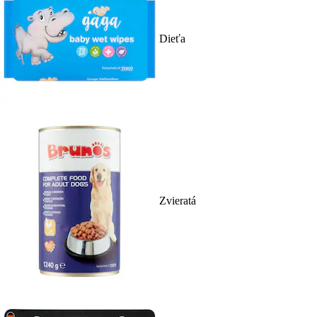
Dieťa
Zvieratá