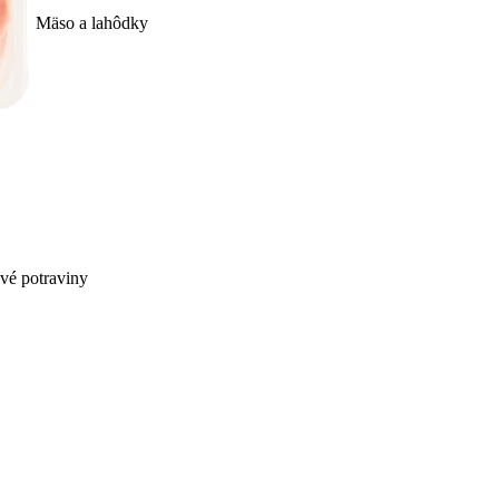
Mäso a lahôdky
ivé potraviny