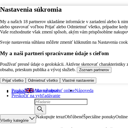
Nastavenia súkromia
My a našich 18 partnerov ukladáme informácie v zariadení alebo k nim
alebo spravovať voľbou Prijať alebo Odmietnuť všetko, prípadne ke
Vaše rozhodnutie však zmení spôsob, akým vám prispôsobíme nakupo
Svoje nastavenia súhlasu môžete zmeniť kliknutím na Nastavenia cooki
My a naši partneri spracúvame údaje s cieľom
Používať presné údaje o geolokácii. Aktívne skenovať charakteristiky 
obsahu, prieskum publika a vývoj služieb.
Zoznam partnerov
Prijať všetko
Odmietnuť všetko
Vlastné nastavenie
Preskočiť na hlavný obsah
Ako nakupovať online
Nápoveda
English
Preskočiť na vyhľadávanie
Nakupujte teraz
Obľúbené
Špeciálne ponuky
Online
Všetky kategórie