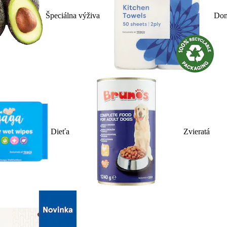
Špeciálna výživa
Dom
Dieťa
Zvieratá