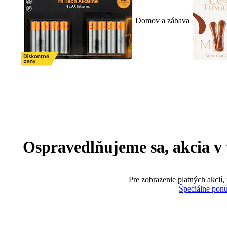
Domov a zábava
Ospravedlňujeme sa, akcia v te
Pre zobrazenie platných akcií,
Špeciálne pon