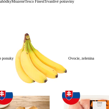
lahôdky
Mrazené
Tesco Finest
Trvanlivé potraviny
p ponuky
Ovocie, zelenina