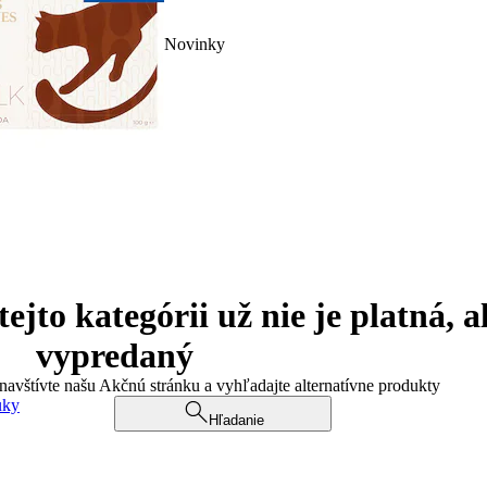
Novinky
jto kategórii už nie je platná, a
vypredaný
 navštívte našu Akčnú stránku a vyhľadajte alternatívne produkty
uky
Hľadanie