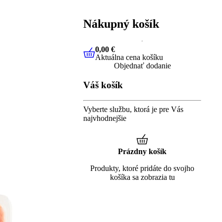
Nákupný košík
0,00 €
Aktuálna cena košíku
0,00 €
Aktuálna cena košíku
Objednať dodanie
Váš košík
Vyberte službu, ktorá je pre Vás
najvhodnejšie
Prázdny košík
Produkty, ktoré pridáte do svojho
košíka sa zobrazia tu