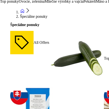
Top ponuky
Ovocie, zelenina
Mliečne výrobky a vajcia
Pekáreň
Mäso a 
Špeciálne ponuky
Špeciálne ponuky
All Offers
To