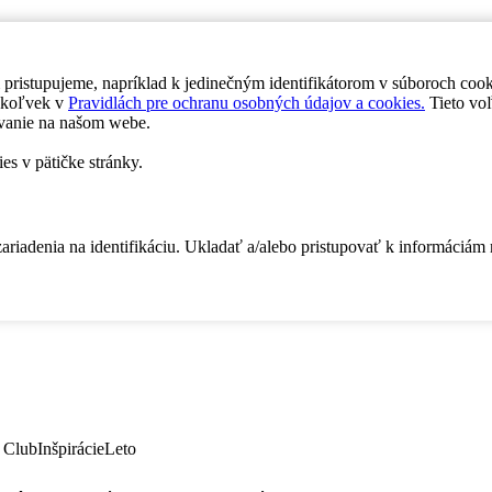
 pristupujeme, napríklad k jedinečným identifikátorom v súboroch coo
dykoľvek v
Pravidlách pre ochranu osobných údajov a cookies.
Tieto voľ
vanie na našom webe.
es v pätičke stránky.
zariadenia na identifikáciu. Ukladať a/alebo pristupovať k informáciám
 Club
Inšpirácie
Leto