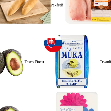
Pekáreň
Tesco Finest
Trvanl