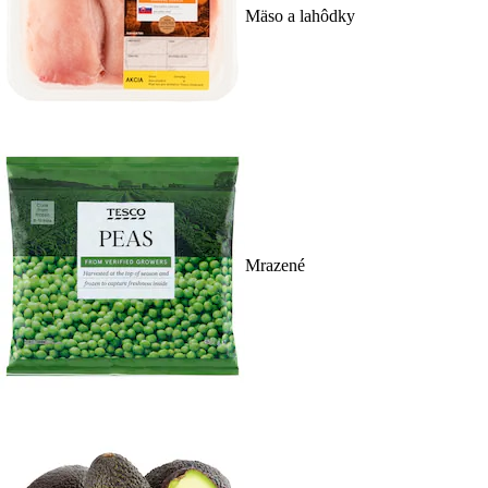
Mäso a lahôdky
Mrazené