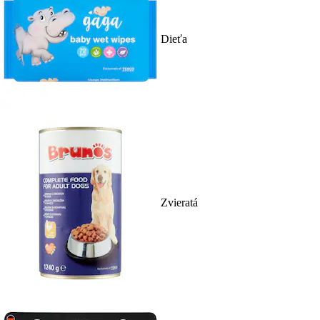
Dieťa
Zvieratá