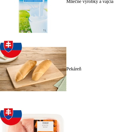
Mliečne výrobky a vajcia
Pekáreň