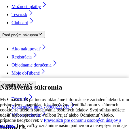
Možnosti platby
Tesco.sk
Clubcard
Pred prvým nákupom
Ako nakupovať
Registrácia
Objednanie doručenia
Moje obľúbené
Kontaktujte nás
Nastavenia súkromia
Tesco.sk
My a našich 18 partnerov ukladáme informácie v zariadení alebo k nim
pristupujeme, napríklad k jedinečným identifikátorom v súboroch
Zákaznícka linka - 0800222333
cookie, za účelom spracúvania osobných údajov. Svoj súhlas môžete
udeliť alebo spravovať voľbou Prijať alebo Odmietnuť všetko,
Výber obchodu
prípadne kedykoľvek v
Pravidlách pre ochranu osobných údajov a
cookies.
Tieto voľby oznámime našim partnerom a neovplyvnia údaje
followUs