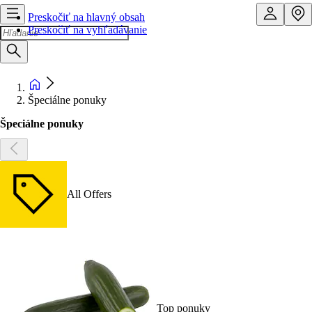
Preskočiť na hlavný obsah
Preskočiť na vyhľadávanie
Špeciálne ponuky
Špeciálne ponuky
All Offers
Top ponuky