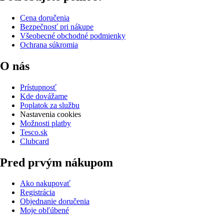
Cena doručenia
Bezpečnosť pri nákupe
Všeobecné obchodné podmienky
Ochrana súkromia
O nás
Prístupnosť
Kde dovážame
Poplatok za službu
Nastavenia cookies
Možnosti platby
Tesco.sk
Clubcard
Pred prvým nákupom
Ako nakupovať
Registrácia
Objednanie doručenia
Moje obľúbené