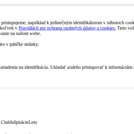
 pristupujeme, napríklad k jedinečným identifikátorom v súboroch coo
dykoľvek v
Pravidlách pre ochranu osobných údajov a cookies.
Tieto voľ
vanie na našom webe.
es v pätičke stránky.
zariadenia na identifikáciu. Ukladať a/alebo pristupovať k informáciám
 Club
Inšpirácie
Leto