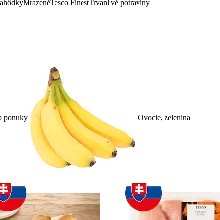
lahôdky
Mrazené
Tesco Finest
Trvanlivé potraviny
p ponuky
Ovocie, zelenina