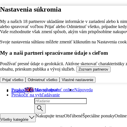
Nastavenia súkromia
My a našich 18 partnerov ukladáme informácie v zariadení alebo k nim
alebo spravovať voľbou Prijať alebo Odmietnuť všetko, prípadne ke
Vaše rozhodnutie však zmení spôsob, akým vám prispôsobíme nakupo
Svoje nastavenia súhlasu môžete zmeniť kliknutím na Nastavenia cooki
My a naši partneri spracúvame údaje s cieľom
Používať presné údaje o geolokácii. Aktívne skenovať charakteristiky 
obsahu, prieskum publika a vývoj služieb.
Zoznam partnerov
Prijať všetko
Odmietnuť všetko
Vlastné nastavenie
Preskočiť na hlavný obsah
Ako nakupovať online
Nápoveda
English
Preskočiť na vyhľadávanie
Nakupujte teraz
Obľúbené
Špeciálne ponuky
Online
Všetky kategórie