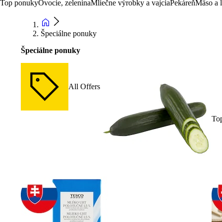
Top ponuky
Ovocie, zelenina
Mliečne výrobky a vajcia
Pekáreň
Mäso a 
Špeciálne ponuky
Špeciálne ponuky
All Offers
To