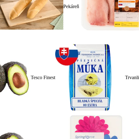
Pekáreň
Tesco Finest
Trvanl