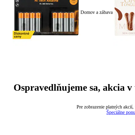
Domov a zábava
Ospravedlňujeme sa, akcia v te
Pre zobrazenie platných akcií,
Špeciálne pon