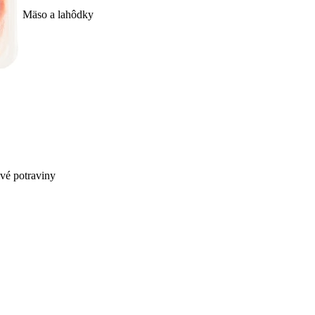
Mäso a lahôdky
ivé potraviny