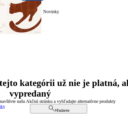
Novinky
jto kategórii už nie je platná, a
vypredaný
 navštívte našu Akčnú stránku a vyhľadajte alternatívne produkty
uky
Hľadanie