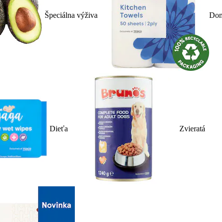
Špeciálna výživa
Dom
Dieťa
Zvieratá