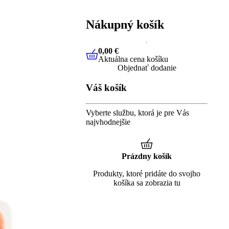
Nákupný košík
0,00 €
Aktuálna cena košíku
0,00 €
Aktuálna cena košíku
Objednať dodanie
Váš košík
Vyberte službu, ktorá je pre Vás
najvhodnejšie
Prázdny košík
Produkty, ktoré pridáte do svojho
košíka sa zobrazia tu