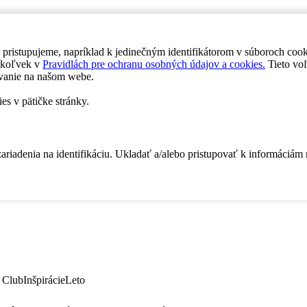
 pristupujeme, napríklad k jedinečným identifikátorom v súboroch coo
dykoľvek v
Pravidlách pre ochranu osobných údajov a cookies.
Tieto voľ
vanie na našom webe.
es v pätičke stránky.
zariadenia na identifikáciu. Ukladať a/alebo pristupovať k informáciám
 Club
Inšpirácie
Leto