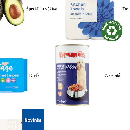
Špeciálna výživa
Dom
Dieťa
Zvieratá