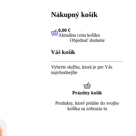
Nákupný košík
0,00 €
Aktuálna cena košíku
0,00 €
Aktuálna cena košíku
Objednať dodanie
Váš košík
Vyberte službu, ktorá je pre Vás
najvhodnejšie
Prázdny košík
Produkty, ktoré pridáte do svojho
košíka sa zobrazia tu