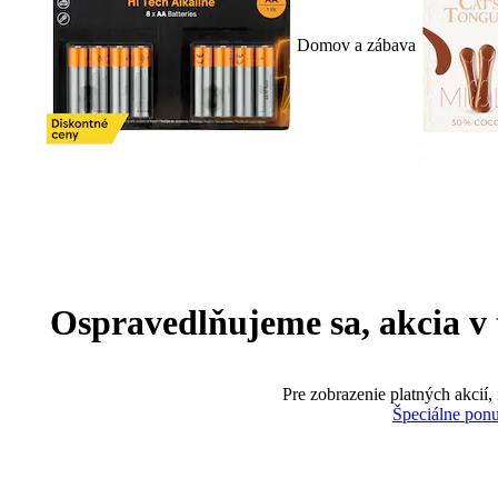
Domov a zábava
Ospravedlňujeme sa, akcia v te
Pre zobrazenie platných akcií,
Špeciálne pon