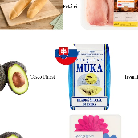
Pekáreň
Tesco Finest
Trvanl