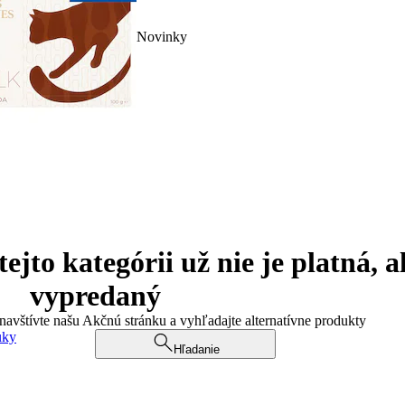
Novinky
jto kategórii už nie je platná, a
vypredaný
 navštívte našu Akčnú stránku a vyhľadajte alternatívne produkty
uky
Hľadanie