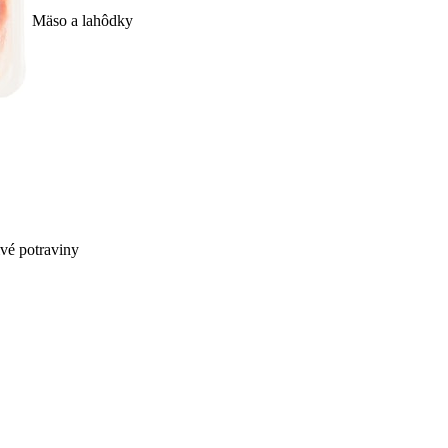
Mäso a lahôdky
ivé potraviny