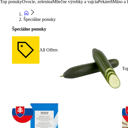
Top ponuky
Ovocie, zelenina
Mliečne výrobky a vajcia
Pekáreň
Mäso a 
Špeciálne ponuky
Špeciálne ponuky
All Offers
To