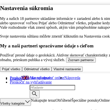
Nastavenia súkromia
My a našich 18 partnerov ukladáme informácie v zariadení alebo k nim
alebo spravovať voľbou Prijať alebo Odmietnuť všetko, prípadne ke
Vaše rozhodnutie však zmení spôsob, akým vám prispôsobíme nakupo
Svoje nastavenia súhlasu môžete zmeniť kliknutím na Nastavenia cooki
My a naši partneri spracúvame údaje s cieľom
Používať presné údaje o geolokácii. Aktívne skenovať charakteristiky 
obsahu, prieskum publika a vývoj služieb.
Zoznam partnerov
Prijať všetko
Odmietnuť všetko
Vlastné nastavenie
Preskočiť na hlavný obsah
Ako nakupovať online
Nápoveda
English
Preskočiť na vyhľadávanie
Nakupujte teraz
Obľúbené
Špeciálne ponuky
Online
Všetky kategórie