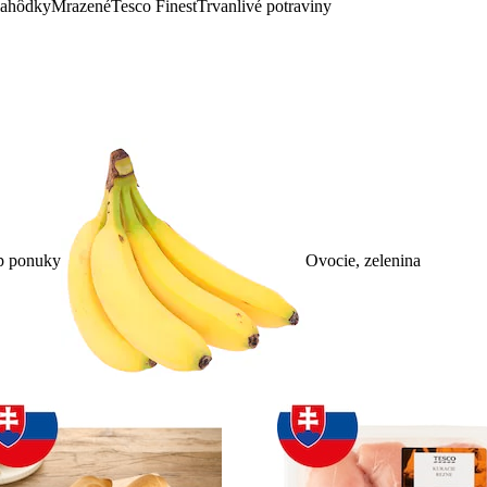
lahôdky
Mrazené
Tesco Finest
Trvanlivé potraviny
p ponuky
Ovocie, zelenina