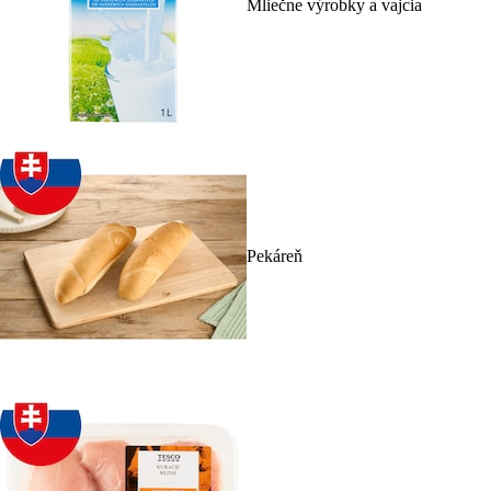
Mliečne výrobky a vajcia
Pekáreň