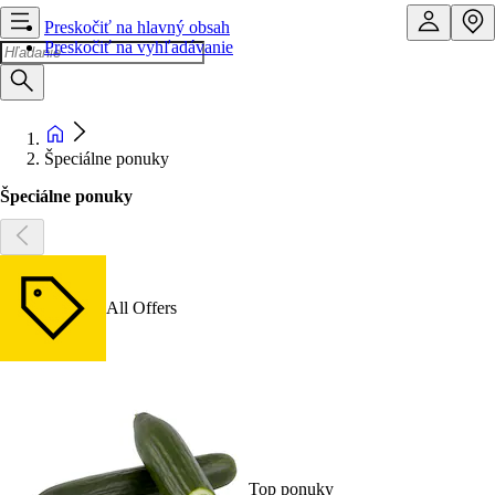
Preskočiť na hlavný obsah
Preskočiť na vyhľadávanie
Špeciálne ponuky
Špeciálne ponuky
All Offers
Top ponuky