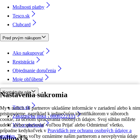
Možnosti platby
Tesco.sk
Clubcard
Pred prvým nákupom
Ako nakupovať
Registrácia
Objednanie doručenia
Moje obľúbené
Kontaktujte nás
Nastavenia súkromia
Tesco.sk
My a našich 18 partnerov ukladáme informácie v zariadení alebo k nim
pristupujeme, napríklad k jedinečným identifikátorom v súboroch
Zákaznícka linka - 0800222333
cookie, za účelom spracúvania osobných údajov. Svoj súhlas môžete
udeliť alebo spravovať voľbou Prijať alebo Odmietnuť všetko,
Výber obchodu
prípadne kedykoľvek v
Pravidlách pre ochranu osobných údajov a
cookies.
Tieto voľby oznámime našim partnerom a neovplyvnia údaje
followUs