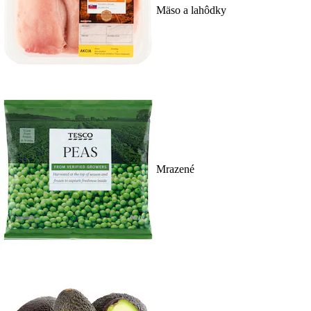
Mäso a lahôdky
Mrazené