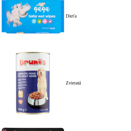
Dieťa
Zvieratá