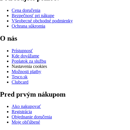
Cena doručenia
Bezpečnosť pri nákupe
Všeobecné obchodné podmienky
Ochrana súkromia
O nás
Prístupnosť
Kde dovážame
Poplatok za službu
Nastavenia cookies
Možnosti platby
Tesco.sk
Clubcard
Pred prvým nákupom
Ako nakupovať
Registrácia
Objednanie doručenia
Moje obľúbené