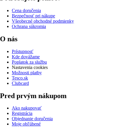
Cena doručenia
Bezpečnosť pri nákupe
Všeobecné obchodné podmienky
Ochrana súkromia
O nás
Prístupnosť
Kde dovážame
Poplatok za službu
Nastavenia cookies
Možnosti platby
Tesco.sk
Clubcard
Pred prvým nákupom
Ako nakupovať
Registrácia
Objednanie doručenia
Moje obľúbené