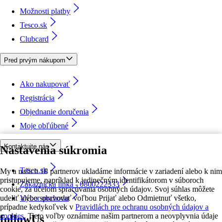
Možnosti platby
Tesco.sk
Clubcard
Pred prvým nákupom
Ako nakupovať
Registrácia
Objednanie doručenia
Moje obľúbené
Kontaktujte nás
Nastavenia súkromia
Tesco.sk
My a našich 18 partnerov ukladáme informácie v zariadení alebo k nim
pristupujeme, napríklad k jedinečným identifikátorom v súboroch
Zákaznícka linka - 0800222333
cookie, za účelom spracúvania osobných údajov. Svoj súhlas môžete
udeliť alebo spravovať voľbou Prijať alebo Odmietnuť všetko,
Výber obchodu
prípadne kedykoľvek v
Pravidlách pre ochranu osobných údajov a
cookies.
Tieto voľby oznámime našim partnerom a neovplyvnia údaje
followUs