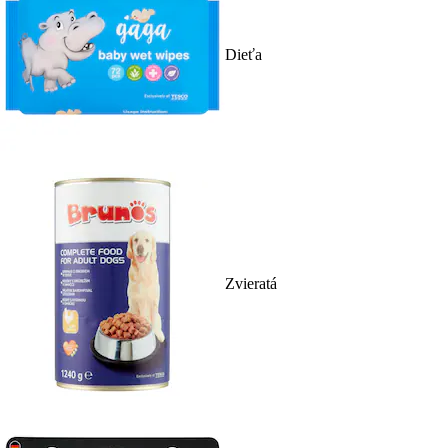
Dieťa
Zvieratá