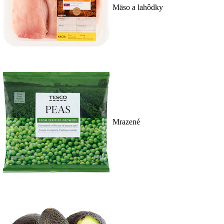
Mäso a lahôdky
Mrazené