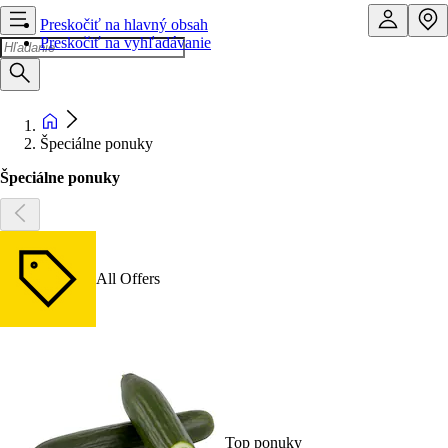
Preskočiť na hlavný obsah
Preskočiť na vyhľadávanie
Špeciálne ponuky
Špeciálne ponuky
All Offers
Top ponuky