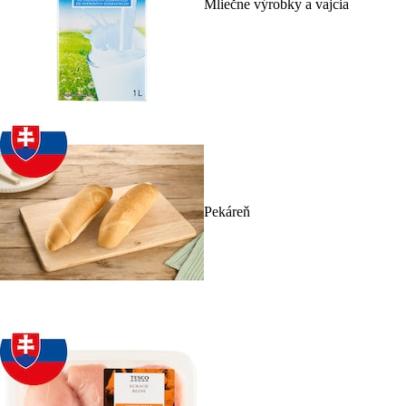
Mliečne výrobky a vajcia
Pekáreň