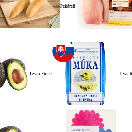
Pekáreň
Tesco Finest
Trvanl