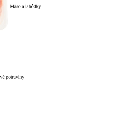
Mäso a lahôdky
ivé potraviny