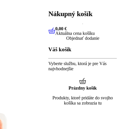
Nákupný košík
0,00 €
Aktuálna cena košíku
0,00 €
Aktuálna cena košíku
Objednať dodanie
Váš košík
Vyberte službu, ktorá je pre Vás
najvhodnejšie
Prázdny košík
Produkty, ktoré pridáte do svojho
košíka sa zobrazia tu