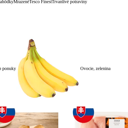
lahôdky
Mrazené
Tesco Finest
Trvanlivé potraviny
p ponuky
Ovocie, zelenina