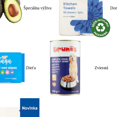
Špeciálna výživa
Dom
Dieťa
Zvieratá