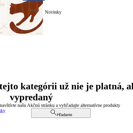
Novinky
jto kategórii už nie je platná, a
vypredaný
 navštívte našu Akčnú stránku a vyhľadajte alternatívne produkty
uky
Hľadanie