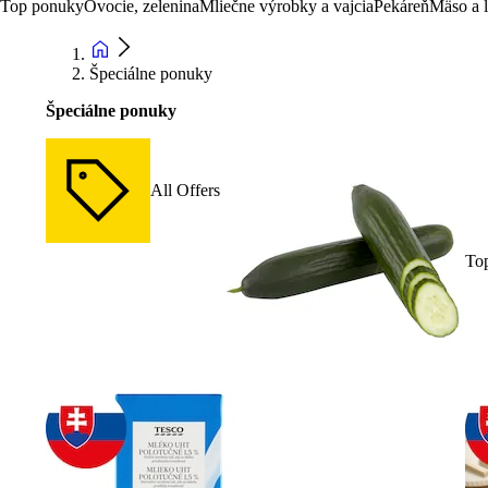
Top ponuky
Ovocie, zelenina
Mliečne výrobky a vajcia
Pekáreň
Mäso a 
Špeciálne ponuky
Špeciálne ponuky
All Offers
To