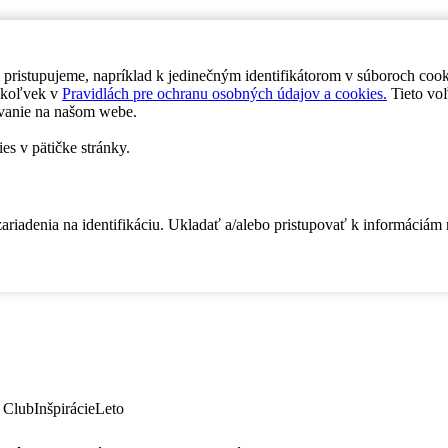
 pristupujeme, napríklad k jedinečným identifikátorom v súboroch coo
dykoľvek v
Pravidlách pre ochranu osobných údajov a cookies.
Tieto voľ
vanie na našom webe.
es v pätičke stránky.
zariadenia na identifikáciu. Ukladať a/alebo pristupovať k informáciám
 Club
Inšpirácie
Leto