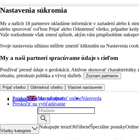
Nastavenia súkromia
My a našich 18 partnerov ukladáme informácie v zariadení alebo k nim
alebo spravovať voľbou Prijať alebo Odmietnuť všetko, prípadne ke
Vaše rozhodnutie však zmení spôsob, akým vám prispôsobíme nakupo
Svoje nastavenia súhlasu môžete zmeniť kliknutím na Nastavenia cooki
My a naši partneri spracúvame údaje s cieľom
Používať presné údaje o geolokácii. Aktívne skenovať charakteristiky 
obsahu, prieskum publika a vývoj služieb.
Zoznam partnerov
Prijať všetko
Odmietnuť všetko
Vlastné nastavenie
Preskočiť na hlavný obsah
Ako nakupovať online
Nápoveda
English
Preskočiť na vyhľadávanie
Nakupujte teraz
Obľúbené
Špeciálne ponuky
Online
Všetky kategórie