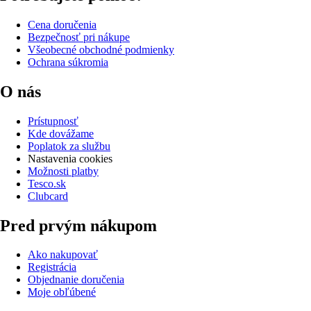
Cena doručenia
Bezpečnosť pri nákupe
Všeobecné obchodné podmienky
Ochrana súkromia
O nás
Prístupnosť
Kde dovážame
Poplatok za službu
Nastavenia cookies
Možnosti platby
Tesco.sk
Clubcard
Pred prvým nákupom
Ako nakupovať
Registrácia
Objednanie doručenia
Moje obľúbené