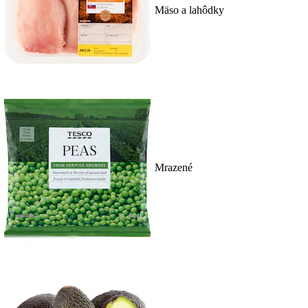
Mäso a lahôdky
Mrazené