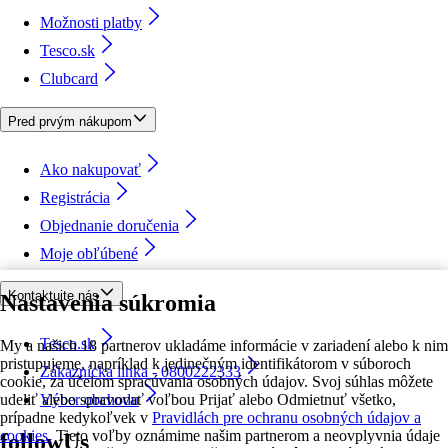
Možnosti platby
Tesco.sk
Clubcard
Pred prvým nákupom
Ako nakupovať
Registrácia
Objednanie doručenia
Moje obľúbené
Kontaktujte nás
Nastavenia súkromia
Tesco.sk
My a našich 18 partnerov ukladáme informácie v zariadení alebo k nim
pristupujeme, napríklad k jedinečným identifikátorom v súboroch
Zákaznícka linka - 0800222333
cookie, za účelom spracúvania osobných údajov. Svoj súhlas môžete
udeliť alebo spravovať voľbou Prijať alebo Odmietnuť všetko,
Výber obchodu
prípadne kedykoľvek v
Pravidlách pre ochranu osobných údajov a
cookies.
Tieto voľby oznámime našim partnerom a neovplyvnia údaje
followUs