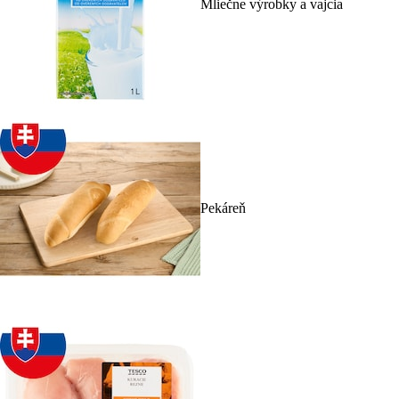
Mliečne výrobky a vajcia
Pekáreň