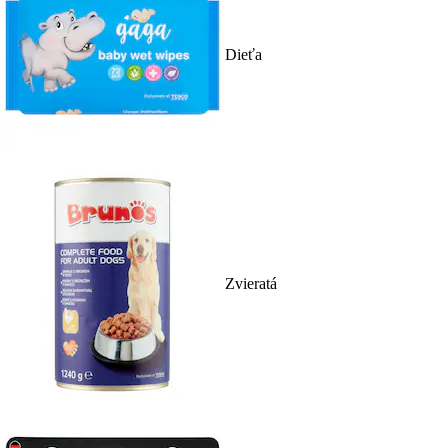
Dieťa
Zvieratá