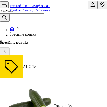
Preskočiť na hlavný obsah
Preskočiť na vyhľadávanie
Špeciálne ponuky
Špeciálne ponuky
All Offers
Top ponuky