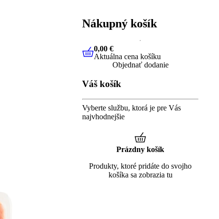
Nákupný košík
0,00 €
Aktuálna cena košíku
0,00 €
Aktuálna cena košíku
Objednať dodanie
Váš košík
Vyberte službu, ktorá je pre Vás
najvhodnejšie
Prázdny košík
Produkty, ktoré pridáte do svojho
košíka sa zobrazia tu