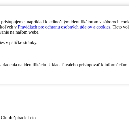
 pristupujeme, napríklad k jedinečným identifikátorom v súboroch coo
dykoľvek v
Pravidlách pre ochranu osobných údajov a cookies.
Tieto voľ
vanie na našom webe.
es v pätičke stránky.
zariadenia na identifikáciu. Ukladať a/alebo pristupovať k informáciám
 Club
Inšpirácie
Leto