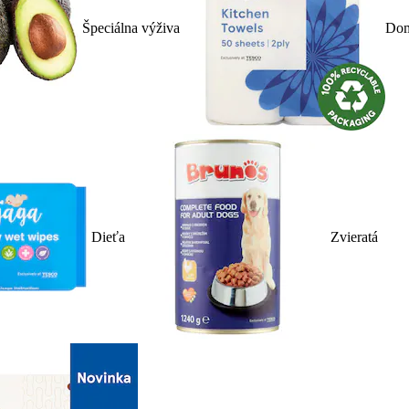
Špeciálna výživa
Dom
Dieťa
Zvieratá