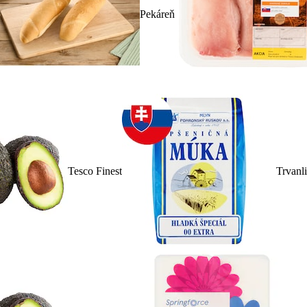
Pekáreň
Tesco Finest
Trvanl