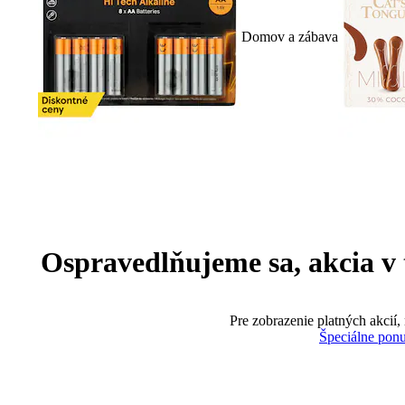
Domov a zábava
Ospravedlňujeme sa, akcia v te
Pre zobrazenie platných akcií,
Špeciálne pon