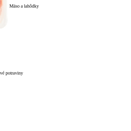
Mäso a lahôdky
ivé potraviny