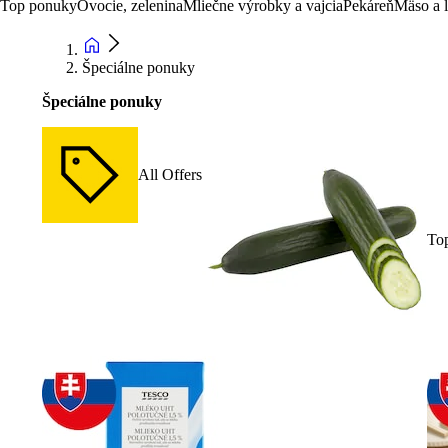
Top ponuky
Ovocie, zelenina
Mliečne výrobky a vajcia
Pekáreň
Mäso a 
Špeciálne ponuky
Špeciálne ponuky
All Offers
To