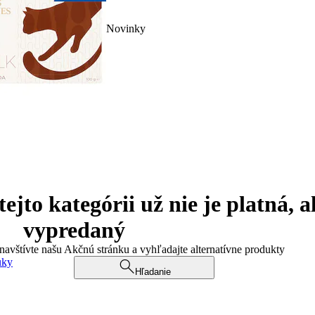
Novinky
jto kategórii už nie je platná, a
vypredaný
 navštívte našu Akčnú stránku a vyhľadajte alternatívne produkty
uky
Hľadanie