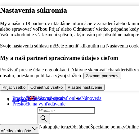
Nastavenia súkromia
My a našich 18 partnerov ukladáme informácie v zariadení alebo k nim
alebo spravovať voľbou Prijať alebo Odmietnuť všetko, prípadne ke
Vaše rozhodnutie však zmení spôsob, akým vám prispôsobíme nakupo
Svoje nastavenia súhlasu môžete zmeniť kliknutím na Nastavenia cooki
My a naši partneri spracúvame údaje s cieľom
Používať presné údaje o geolokácii. Aktívne skenovať charakteristiky 
obsahu, prieskum publika a vývoj služieb.
Zoznam partnerov
Prijať všetko
Odmietnuť všetko
Vlastné nastavenie
Preskočiť na hlavný obsah
Ako nakupovať online
Nápoveda
English
Preskočiť na vyhľadávanie
Nakupujte teraz
Obľúbené
Špeciálne ponuky
Online
Všetky kategórie