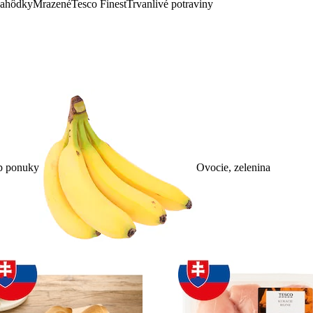
lahôdky
Mrazené
Tesco Finest
Trvanlivé potraviny
p ponuky
Ovocie, zelenina