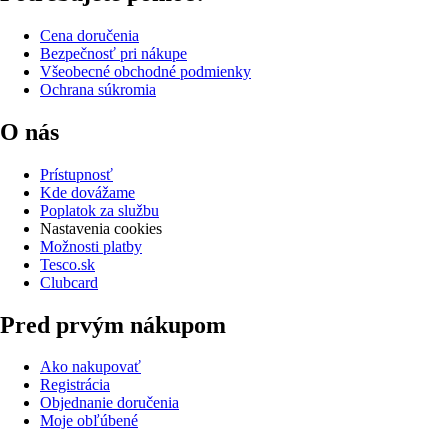
Cena doručenia
Bezpečnosť pri nákupe
Všeobecné obchodné podmienky
Ochrana súkromia
O nás
Prístupnosť
Kde dovážame
Poplatok za službu
Nastavenia cookies
Možnosti platby
Tesco.sk
Clubcard
Pred prvým nákupom
Ako nakupovať
Registrácia
Objednanie doručenia
Moje obľúbené