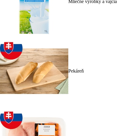
Mliečne výrobky a vajcia
Pekáreň