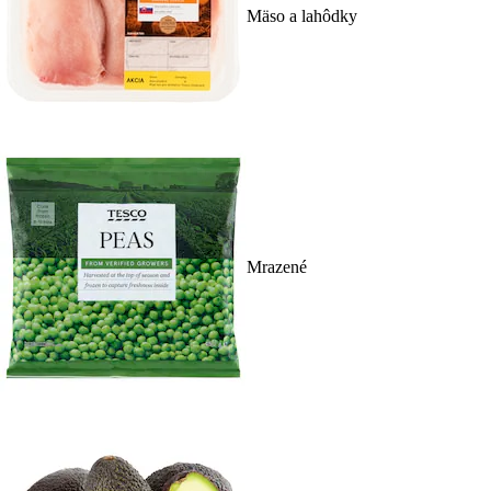
Mäso a lahôdky
Mrazené