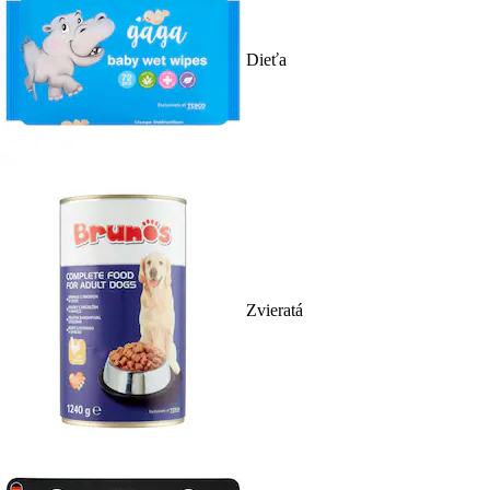
Dieťa
Zvieratá