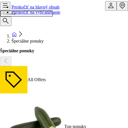
Preskočiť na hlavný obsah
Preskočiť na vyhľadávanie
Špeciálne ponuky
Špeciálne ponuky
All Offers
Top ponuky