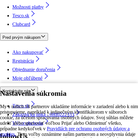
Možnosti platby
Tesco.sk
Clubcard
Pred prvým nákupom
Ako nakupovať
Registrácia
Objednanie doručenia
Moje obľúbené
Kontaktujte nás
Nastavenia súkromia
Tesco.sk
My a našich 18 partnerov ukladáme informácie v zariadení alebo k nim
pristupujeme, napríklad k jedinečným identifikátorom v súboroch
Zákaznícka linka - 0800222333
cookie, za účelom spracúvania osobných údajov. Svoj súhlas môžete
udeliť alebo spravovať voľbou Prijať alebo Odmietnuť všetko,
Výber obchodu
prípadne kedykoľvek v
Pravidlách pre ochranu osobných údajov a
cookies.
Tieto voľby oznámime našim partnerom a neovplyvnia údaje
followUs