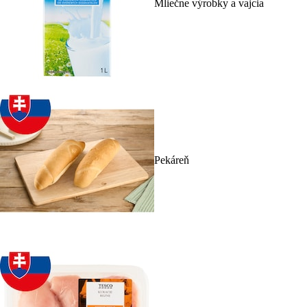
Mliečne výrobky a vajcia
Pekáreň