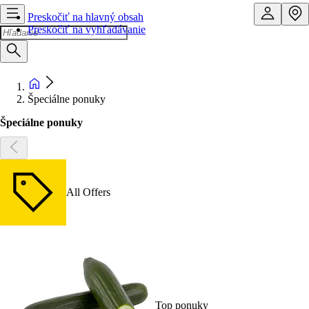
Preskočiť na hlavný obsah
Preskočiť na vyhľadávanie
Špeciálne ponuky
Špeciálne ponuky
All Offers
Top ponuky