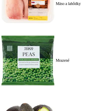
Mäso a lahôdky
Mrazené