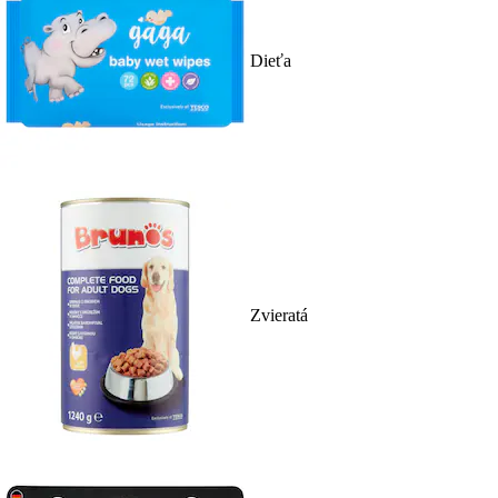
Dieťa
Zvieratá