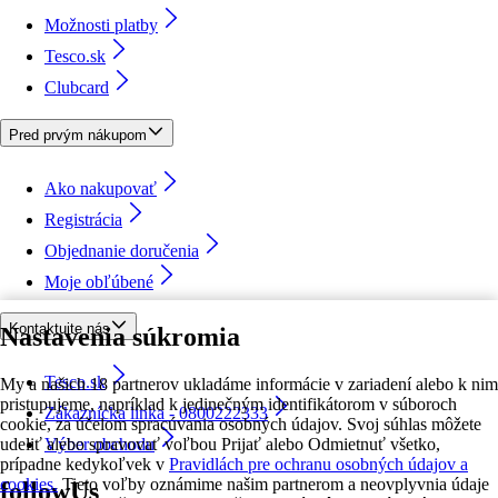
Možnosti platby
Tesco.sk
Clubcard
Pred prvým nákupom
Ako nakupovať
Registrácia
Objednanie doručenia
Moje obľúbené
Kontaktujte nás
Nastavenia súkromia
Tesco.sk
My a našich 18 partnerov ukladáme informácie v zariadení alebo k nim
pristupujeme, napríklad k jedinečným identifikátorom v súboroch
Zákaznícka linka - 0800222333
cookie, za účelom spracúvania osobných údajov. Svoj súhlas môžete
udeliť alebo spravovať voľbou Prijať alebo Odmietnuť všetko,
Výber obchodu
prípadne kedykoľvek v
Pravidlách pre ochranu osobných údajov a
cookies.
Tieto voľby oznámime našim partnerom a neovplyvnia údaje
followUs