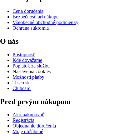
Cena doručenia
Bezpečnosť pri nákupe
Všeobecné obchodné podmienky
Ochrana súkromia
O nás
Prístupnosť
Kde dovážame
Poplatok za službu
Nastavenia cookies
Možnosti platby
Tesco.sk
Clubcard
Pred prvým nákupom
Ako nakupovať
Registrácia
Objednanie doručenia
Moje obľúbené