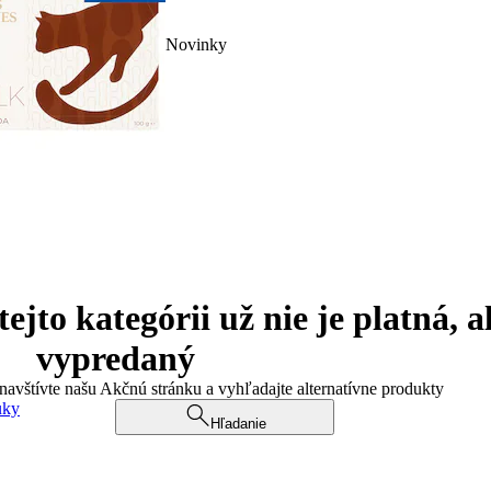
Novinky
jto kategórii už nie je platná, a
vypredaný
 navštívte našu Akčnú stránku a vyhľadajte alternatívne produkty
uky
Hľadanie