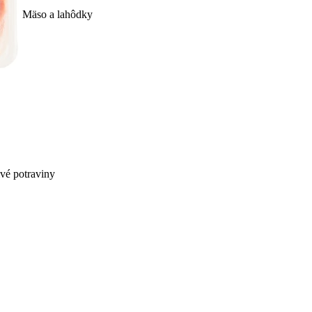
Mäso a lahôdky
ivé potraviny