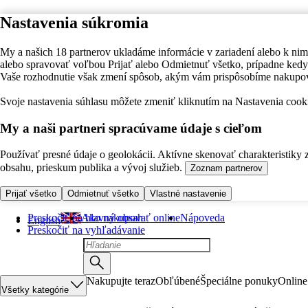
Nastavenia súkromia
My a našich 18 partnerov ukladáme informácie v zariadení alebo k nim
alebo spravovať voľbou Prijať alebo Odmietnuť všetko, prípadne ke
Vaše rozhodnutie však zmení spôsob, akým vám prispôsobíme nakupo
Svoje nastavenia súhlasu môžete zmeniť kliknutím na Nastavenia cooki
My a naši partneri spracúvame údaje s cieľom
Používať presné údaje o geolokácii. Aktívne skenovať charakteristiky 
obsahu, prieskum publika a vývoj služieb.
Zoznam partnerov
Prijať všetko
Odmietnuť všetko
Vlastné nastavenie
Preskočiť na hlavný obsah
Ako nakupovať online
Nápoveda
English
Preskočiť na vyhľadávanie
Nakupujte teraz
Obľúbené
Špeciálne ponuky
Online
Všetky kategórie