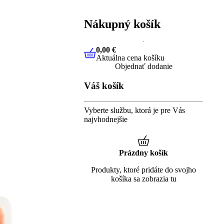
Nákupný košík
0,00 €
Aktuálna cena košíku
0,00 €
Aktuálna cena košíku
Objednať dodanie
Váš košík
Vyberte službu, ktorá je pre Vás
najvhodnejšie
Prázdny košík
Produkty, ktoré pridáte do svojho
košíka sa zobrazia tu