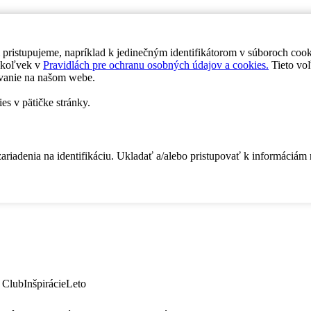
 pristupujeme, napríklad k jedinečným identifikátorom v súboroch coo
dykoľvek v
Pravidlách pre ochranu osobných údajov a cookies.
Tieto voľ
vanie na našom webe.
es v pätičke stránky.
zariadenia na identifikáciu. Ukladať a/alebo pristupovať k informáciám
 Club
Inšpirácie
Leto