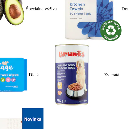
Špeciálna výživa
Dom
Dieťa
Zvieratá