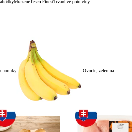
lahôdky
Mrazené
Tesco Finest
Trvanlivé potraviny
p ponuky
Ovocie, zelenina