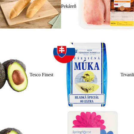
Pekáreň
Tesco Finest
Trvanl