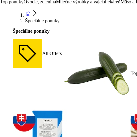
Top ponuky
Ovocie, zelenina
Mliečne výrobky a vajcia
Pekáreň
Mäso a 
Špeciálne ponuky
Špeciálne ponuky
All Offers
To