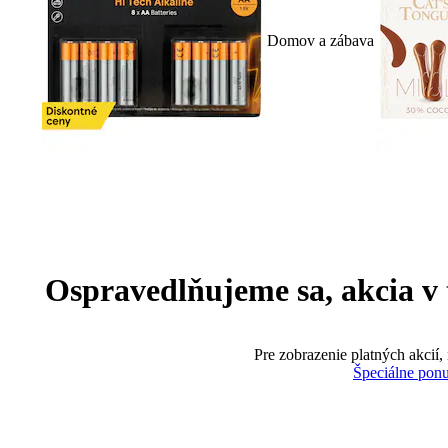
Domov a zábava
Ospravedlňujeme sa, akcia v te
Pre zobrazenie platných akcií,
Špeciálne pon