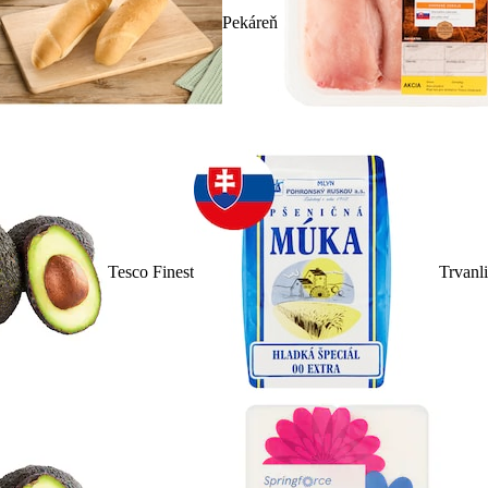
Pekáreň
Tesco Finest
Trvanl