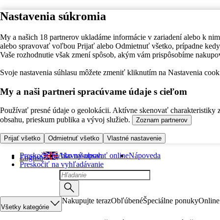
Nastavenia súkromia
My a našich 18 partnerov ukladáme informácie v zariadení alebo k nim
alebo spravovať voľbou Prijať alebo Odmietnuť všetko, prípadne ke
Vaše rozhodnutie však zmení spôsob, akým vám prispôsobíme nakupo
Svoje nastavenia súhlasu môžete zmeniť kliknutím na Nastavenia cooki
My a naši partneri spracúvame údaje s cieľom
Používať presné údaje o geolokácii. Aktívne skenovať charakteristiky 
obsahu, prieskum publika a vývoj služieb.
Zoznam partnerov
Prijať všetko
Odmietnuť všetko
Vlastné nastavenie
Preskočiť na hlavný obsah
Ako nakupovať online
Nápoveda
English
Preskočiť na vyhľadávanie
Nakupujte teraz
Obľúbené
Špeciálne ponuky
Online
Všetky kategórie