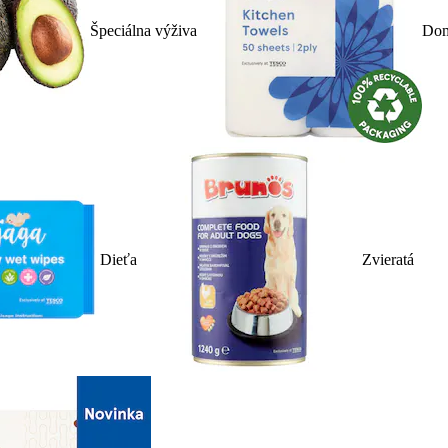
Špeciálna výživa
Dom
Dieťa
Zvieratá