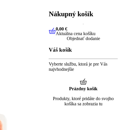
Nákupný košík
0,00 €
Aktuálna cena košíku
0,00 €
Aktuálna cena košíku
Objednať dodanie
Váš košík
Vyberte službu, ktorá je pre Vás
najvhodnejšie
Prázdny košík
Produkty, ktoré pridáte do svojho
košíka sa zobrazia tu