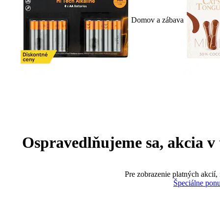
Domov a zábava
Ospravedlňujeme sa, akcia v te
Pre zobrazenie platných akcií,
Špeciálne pon