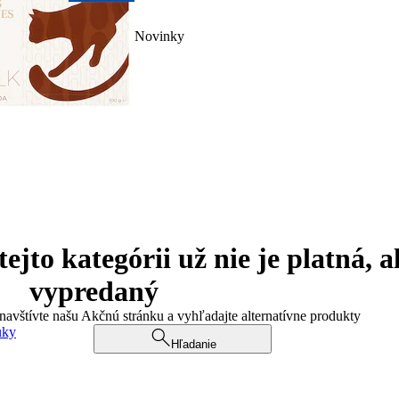
Novinky
jto kategórii už nie je platná, a
vypredaný
 navštívte našu Akčnú stránku a vyhľadajte alternatívne produkty
uky
Hľadanie