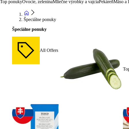
Top ponuky
Ovocie, zelenina
Mliečne výrobky a vajcia
Pekáreň
Mäso a 
Špeciálne ponuky
Špeciálne ponuky
All Offers
To