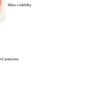
Mäso a lahôdky
ivé potraviny