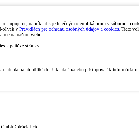
 pristupujeme, napríklad k jedinečným identifikátorom v súboroch coo
dykoľvek v
Pravidlách pre ochranu osobných údajov a cookies.
Tieto voľ
vanie na našom webe.
es v pätičke stránky.
zariadenia na identifikáciu. Ukladať a/alebo pristupovať k informáciám
 Club
Inšpirácie
Leto