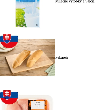
Mliečne výrobky a vajcia
Pekáreň