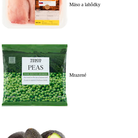
Mäso a lahôdky
Mrazené