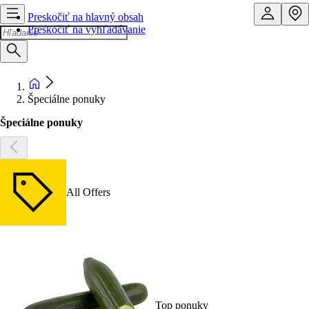
Preskočiť na hlavný obsah
Preskočiť na vyhľadávanie
Špeciálne ponuky
Špeciálne ponuky
All Offers
Top ponuky