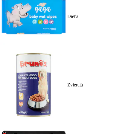
Dieťa
Zvieratá