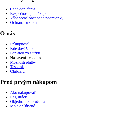
Cena doručenia
Bezpečnosť pri nákupe
Všeobecné obchodné podmienky
Ochrana súkromia
O nás
Prístupnosť
Kde dovážame
Poplatok za službu
Nastavenia cookies
Možnosti platby
Tesco.sk
Clubcard
Pred prvým nákupom
Ako nakupovať
Registrácia
Objednanie doručenia
Moje obľúbené