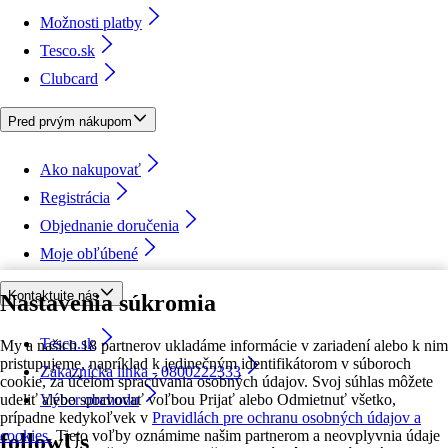
Možnosti platby
Tesco.sk
Clubcard
Pred prvým nákupom
Ako nakupovať
Registrácia
Objednanie doručenia
Moje obľúbené
Kontaktujte nás
Nastavenia súkromia
Tesco.sk
My a našich 18 partnerov ukladáme informácie v zariadení alebo k nim
pristupujeme, napríklad k jedinečným identifikátorom v súboroch
Zákaznícka linka - 0800222333
cookie, za účelom spracúvania osobných údajov. Svoj súhlas môžete
udeliť alebo spravovať voľbou Prijať alebo Odmietnuť všetko,
Výber obchodu
prípadne kedykoľvek v
Pravidlách pre ochranu osobných údajov a
cookies.
Tieto voľby oznámime našim partnerom a neovplyvnia údaje
followUs