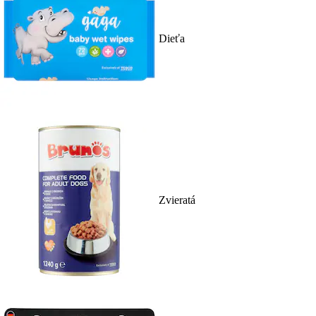
Dieťa
Zvieratá