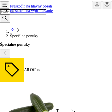
Preskočiť na hlavný obsah
Preskočiť na vyhľadávanie
Špeciálne ponuky
Špeciálne ponuky
All Offers
Top ponuky