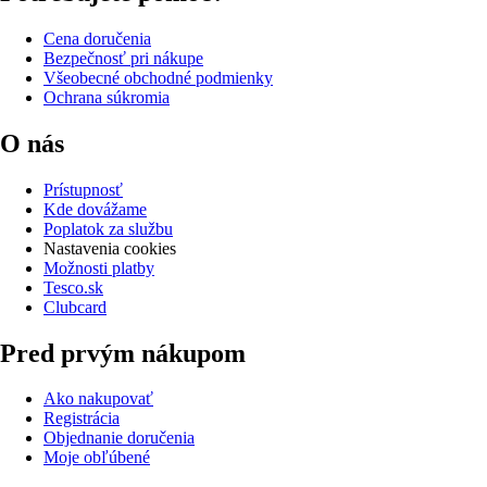
Cena doručenia
Bezpečnosť pri nákupe
Všeobecné obchodné podmienky
Ochrana súkromia
O nás
Prístupnosť
Kde dovážame
Poplatok za službu
Nastavenia cookies
Možnosti platby
Tesco.sk
Clubcard
Pred prvým nákupom
Ako nakupovať
Registrácia
Objednanie doručenia
Moje obľúbené