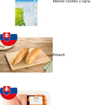
Mliečne výrobky a vajcia
Pekáreň