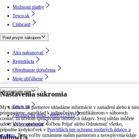
Možnosti platby
Tesco.sk
Clubcard
Pred prvým nákupom
Ako nakupovať
Registrácia
Objednanie doručenia
Moje obľúbené
Kontaktujte nás
Nastavenia súkromia
Tesco.sk
My a našich 18 partnerov ukladáme informácie v zariadení alebo k nim
pristupujeme, napríklad k jedinečným identifikátorom v súboroch
Zákaznícka linka - 0800222333
cookie, za účelom spracúvania osobných údajov. Svoj súhlas môžete
udeliť alebo spravovať voľbou Prijať alebo Odmietnuť všetko,
Výber obchodu
prípadne kedykoľvek v
Pravidlách pre ochranu osobných údajov a
cookies.
Tieto voľby oznámime našim partnerom a neovplyvnia údaje
followUs