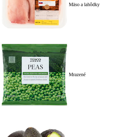
Mäso a lahôdky
Mrazené